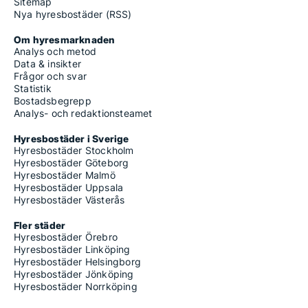
Sitemap
Nya hyresbostäder (RSS)
Om hyresmarknaden
Analys och metod
Data & insikter
Frågor och svar
Statistik
Bostadsbegrepp
Analys- och redaktionsteamet
Hyresbostäder i Sverige
Hyresbostäder Stockholm
Hyresbostäder Göteborg
Hyresbostäder Malmö
Hyresbostäder Uppsala
Hyresbostäder Västerås
Fler städer
Hyresbostäder Örebro
Hyresbostäder Linköping
Hyresbostäder Helsingborg
Hyresbostäder Jönköping
Hyresbostäder Norrköping