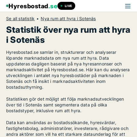
Hyresbostad
.se
LIVE
Se all statistik
Nya rum att hyra i Sotenäs
Statistik över nya rum att hyra
i Sotenäs
Hyresbostad.se samlar in, strukturerar och analyserar
löpande marknadsdata om nya rum att hyra. Data
uppdateras dagligen baserat på nya hyresannonser och
marknadsaktivitet på Hyresbostad.se. Här kan du analysera
utvecklingen i antalet nya hyresbostäder på marknaden i
Sotenäs och få insikt i marknadsaktiviteten inom
bostadsuthyrning.
Statistiken gör det möjligt att följa marknadsutvecklingen
över tid i Sotenäs samt segmentera data på olika
bostadstyper, inklusive rum att hyra.
Data kan användas av bostadssökande, hyresvärdar,
fastighetsbolag, administratörer, investerare, rådgivare och
andra aktörer som vill ha ett starkare dataunderlag för att