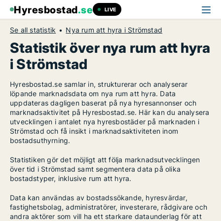
Hyresbostad
.se
LIVE
Se all statistik
Nya rum att hyra i Strömstad
Statistik över nya rum att hyra
i Strömstad
Hyresbostad.se samlar in, strukturerar och analyserar
löpande marknadsdata om nya rum att hyra. Data
uppdateras dagligen baserat på nya hyresannonser och
marknadsaktivitet på Hyresbostad.se. Här kan du analysera
utvecklingen i antalet nya hyresbostäder på marknaden i
Strömstad och få insikt i marknadsaktiviteten inom
bostadsuthyrning.
Statistiken gör det möjligt att följa marknadsutvecklingen
över tid i Strömstad samt segmentera data på olika
bostadstyper, inklusive rum att hyra.
Data kan användas av bostadssökande, hyresvärdar,
fastighetsbolag, administratörer, investerare, rådgivare och
andra aktörer som vill ha ett starkare dataunderlag för att