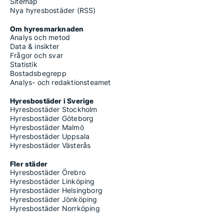
Sitemap
Nya hyresbostäder (RSS)
Om hyresmarknaden
Analys och metod
Data & insikter
Frågor och svar
Statistik
Bostadsbegrepp
Analys- och redaktionsteamet
Hyresbostäder i Sverige
Hyresbostäder Stockholm
Hyresbostäder Göteborg
Hyresbostäder Malmö
Hyresbostäder Uppsala
Hyresbostäder Västerås
Fler städer
Hyresbostäder Örebro
Hyresbostäder Linköping
Hyresbostäder Helsingborg
Hyresbostäder Jönköping
Hyresbostäder Norrköping