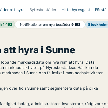
äder att hyra
Bytesbostäder
Hitta hyresgäst
Förstå
4h
1 492
Stockholms
Notifikationer om nya bostäder
9 198
 att hyra i Sunne
ar löpande marknadsdata om nya rum att hyra. Data
ch marknadsaktivitet på Hyresbostad.se. Här kan du
å marknaden i Sunne och få insikt i marknadsaktiviteten
ingen över tid i Sunne samt segmentera data på olika
stighetsbolag, administratörer, investerare, rådgivare o