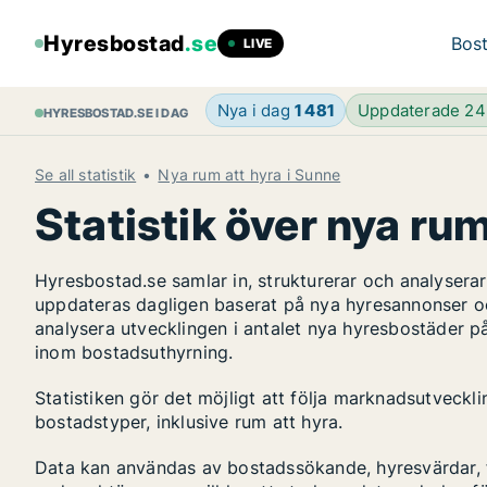
Hyresbostad
.se
Bost
LIVE
Nya i dag
1 481
Uppdaterade 2
HYRESBOSTAD.SE I DAG
Se all statistik
Nya rum att hyra i Sunne
Statistik över nya rum
Hyresbostad.se samlar in, strukturerar och analyser
uppdateras dagligen baserat på nya hyresannonser o
analysera utvecklingen i antalet nya hyresbostäder p
inom bostadsuthyrning.
Statistiken gör det möjligt att följa marknadsutveckl
bostadstyper, inklusive rum att hyra.
Data kan användas av bostadssökande, hyresvärdar, fa