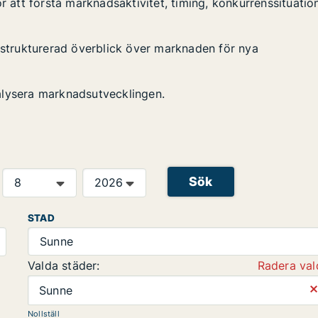
r att förstå marknadsaktivitet, timing, konkurrenssituatio
n strukturerad överblick över marknaden för nya
alysera marknadsutvecklingen.
Sök
STAD
Sunne
Valda städer:
Radera val
⨯
Sunne
Nollställ