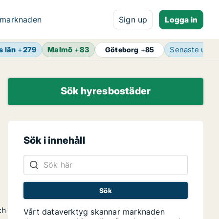
 marknaden
Sign up
Logga in
 län
+
279
Malmö
+
83
Senaste uppd
Göteborg
+
85
Sök hyresbostäder
Sök i innehåll
ch
Vårt dataverktyg skannar marknaden