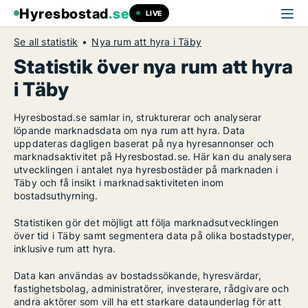
Hyresbostad
.se
LIVE
Se all statistik
Nya rum att hyra i Täby
Statistik över nya rum att hyra
i Täby
Hyresbostad.se samlar in, strukturerar och analyserar
löpande marknadsdata om nya rum att hyra. Data
uppdateras dagligen baserat på nya hyresannonser och
marknadsaktivitet på Hyresbostad.se. Här kan du analysera
utvecklingen i antalet nya hyresbostäder på marknaden i
Täby och få insikt i marknadsaktiviteten inom
bostadsuthyrning.
Statistiken gör det möjligt att följa marknadsutvecklingen
över tid i Täby samt segmentera data på olika bostadstyper,
inklusive rum att hyra.
Data kan användas av bostadssökande, hyresvärdar,
fastighetsbolag, administratörer, investerare, rådgivare och
andra aktörer som vill ha ett starkare dataunderlag för att