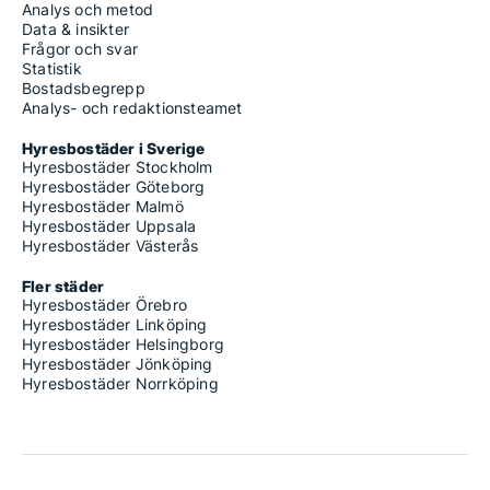
Analys och metod
Data & insikter
Frågor och svar
Statistik
Bostadsbegrepp
Analys- och redaktionsteamet
Hyresbostäder i Sverige
Hyresbostäder Stockholm
Hyresbostäder Göteborg
Hyresbostäder Malmö
Hyresbostäder Uppsala
Hyresbostäder Västerås
Fler städer
Hyresbostäder Örebro
Hyresbostäder Linköping
Hyresbostäder Helsingborg
Hyresbostäder Jönköping
Hyresbostäder Norrköping