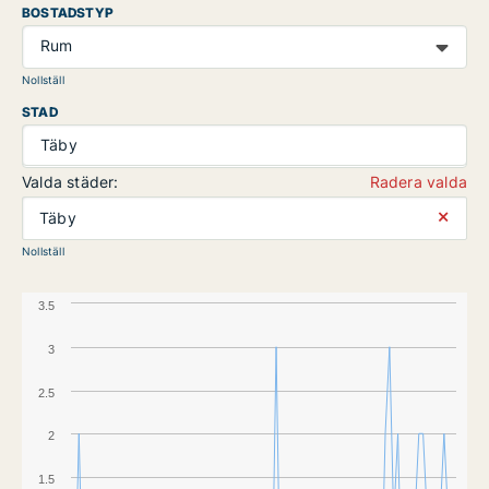
BOSTADSTYP
Rum
Nollställ
STAD
Täby
Valda städer:
Radera valda
⨯
Täby
Nollställ
3.5
3
2.5
2
1.5