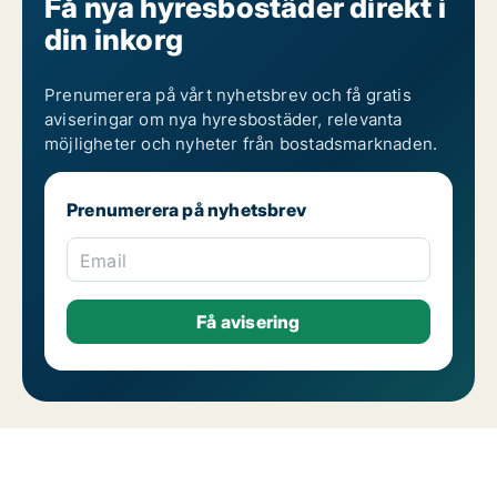
Få nya hyresbostäder direkt i
din inkorg
Prenumerera på vårt nyhetsbrev och få gratis
aviseringar om nya hyresbostäder, relevanta
möjligheter och nyheter från bostadsmarknaden.
Prenumerera på nyhetsbrev
Email