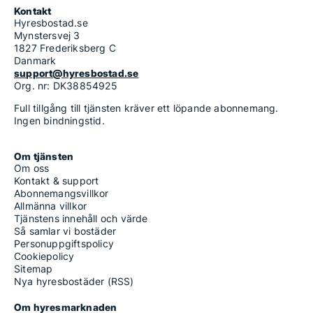
Kontakt
Hyresbostad.se
Mynstersvej 3
1827 Frederiksberg C
Danmark
support@hyresbostad.se
Org. nr: DK38854925
Full tillgång till tjänsten kräver ett löpande abonnemang.
Ingen bindningstid.
Om tjänsten
Om oss
Kontakt & support
Abonnemangsvillkor
Allmänna villkor
Tjänstens innehåll och värde
Så samlar vi bostäder
Personuppgiftspolicy
Cookiepolicy
Sitemap
Nya hyresbostäder (RSS)
Om hyresmarknaden