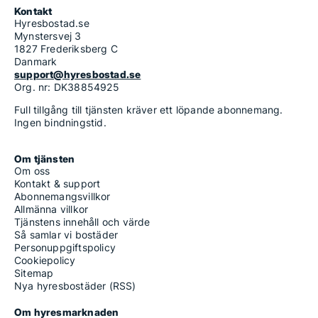
Kontakt
Hyresbostad.se
Mynstersvej 3
1827 Frederiksberg C
Danmark
support@hyresbostad.se
Org. nr: DK38854925
Full tillgång till tjänsten kräver ett löpande abonnemang.
Ingen bindningstid.
Om tjänsten
Om oss
Kontakt & support
Abonnemangsvillkor
Allmänna villkor
Tjänstens innehåll och värde
Så samlar vi bostäder
Personuppgiftspolicy
Cookiepolicy
Sitemap
Nya hyresbostäder (RSS)
Om hyresmarknaden