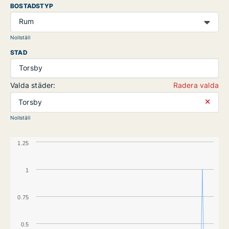
BOSTADSTYP
Rum
Nollställ
STAD
Torsby
Valda städer:
Radera valda
⨯
Torsby
Nollställ
1.25
1
0.75
0.5