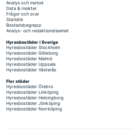
Analys och metod
Data & insikter
Frågor och svar
Statistik
Bostadsbegrepp
Analys- och redaktionsteamet
Hyresbostäder i Sverige
Hyresbostäder Stockholm
Hyresbostäder Göteborg
Hyresbostäder Malmö
Hyresbostäder Uppsala
Hyresbostäder Västerås
Fler städer
Hyresbostäder Örebro
Hyresbostäder Linköping
Hyresbostäder Helsingborg
Hyresbostäder Jönköping
Hyresbostäder Norrköping