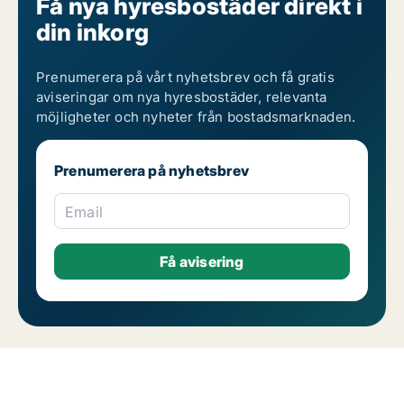
Få nya hyresbostäder direkt i
din inkorg
Prenumerera på vårt nyhetsbrev och få gratis
aviseringar om nya hyresbostäder, relevanta
möjligheter och nyheter från bostadsmarknaden.
Prenumerera på nyhetsbrev
Email