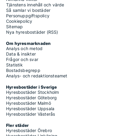
Tjänstens innehåll och värde
Så samlar vi bostäder
Personuppgiftspolicy
Cookiepolicy
Sitemap
Nya hyresbostäder (RSS)
Om hyresmarknaden
Analys och metod
Data & insikter
Frågor och svar
Statistik
Bostadsbegrepp
Analys- och redaktionsteamet
Hyresbostäder i Sverige
Hyresbostäder Stockholm
Hyresbostäder Göteborg
Hyresbostäder Malmö
Hyresbostäder Uppsala
Hyresbostäder Västerås
Fler städer
Hyresbostäder Örebro
Hyresbostäder Linköping