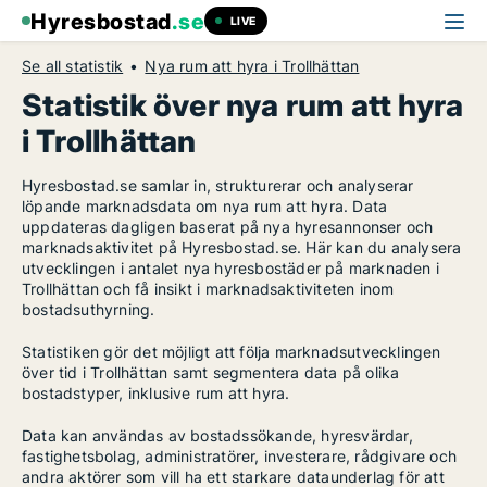
Hyresbostad
.se
LIVE
Se all statistik
Nya rum att hyra i Trollhättan
Statistik över nya rum att hyra
i Trollhättan
Hyresbostad.se samlar in, strukturerar och analyserar
löpande marknadsdata om nya rum att hyra. Data
uppdateras dagligen baserat på nya hyresannonser och
marknadsaktivitet på Hyresbostad.se. Här kan du analysera
utvecklingen i antalet nya hyresbostäder på marknaden i
Trollhättan och få insikt i marknadsaktiviteten inom
bostadsuthyrning.
Statistiken gör det möjligt att följa marknadsutvecklingen
över tid i Trollhättan samt segmentera data på olika
bostadstyper, inklusive rum att hyra.
Data kan användas av bostadssökande, hyresvärdar,
fastighetsbolag, administratörer, investerare, rådgivare och
andra aktörer som vill ha ett starkare dataunderlag för att