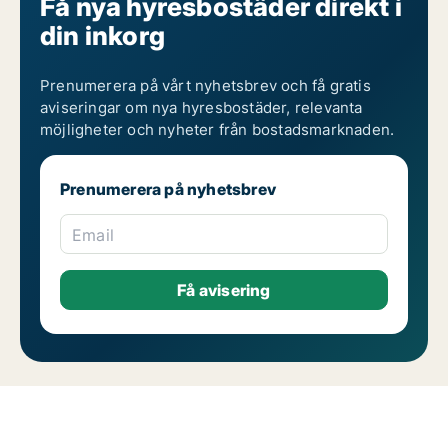
Få nya hyresbostäder direkt i
din inkorg
Prenumerera på vårt nyhetsbrev och få gratis
aviseringar om nya hyresbostäder, relevanta
möjligheter och nyheter från bostadsmarknaden.
Prenumerera på nyhetsbrev
Email