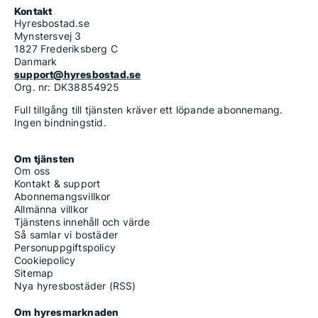
Kontakt
Hyresbostad.se
Mynstersvej 3
1827 Frederiksberg C
Danmark
support@hyresbostad.se
Org. nr: DK38854925
Full tillgång till tjänsten kräver ett löpande abonnemang.
Ingen bindningstid.
Om tjänsten
Om oss
Kontakt & support
Abonnemangsvillkor
Allmänna villkor
Tjänstens innehåll och värde
Så samlar vi bostäder
Personuppgiftspolicy
Cookiepolicy
Sitemap
Nya hyresbostäder (RSS)
Om hyresmarknaden