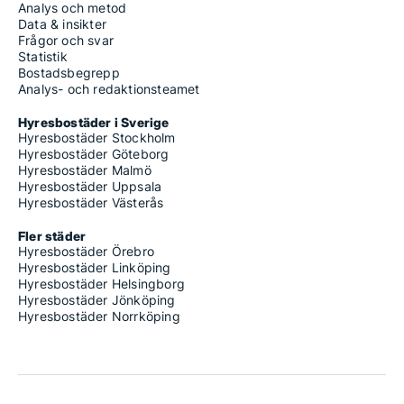
Analys och metod
Data & insikter
Frågor och svar
Statistik
Bostadsbegrepp
Analys- och redaktionsteamet
Hyresbostäder i Sverige
Hyresbostäder Stockholm
Hyresbostäder Göteborg
Hyresbostäder Malmö
Hyresbostäder Uppsala
Hyresbostäder Västerås
Fler städer
Hyresbostäder Örebro
Hyresbostäder Linköping
Hyresbostäder Helsingborg
Hyresbostäder Jönköping
Hyresbostäder Norrköping