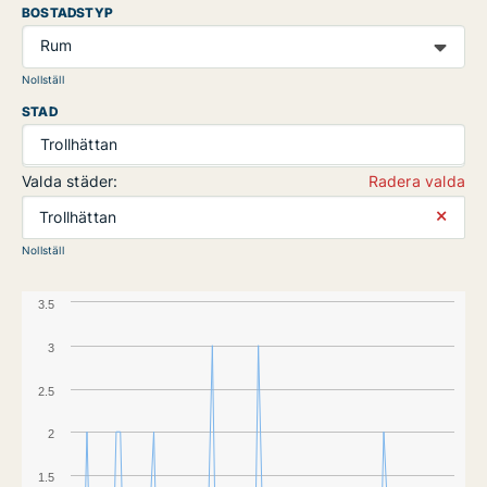
BOSTADSTYP
Rum
Nollställ
STAD
Trollhättan
Valda städer:
Radera valda
⨯
Trollhättan
Nollställ
3.5
3
2.5
2
1.5