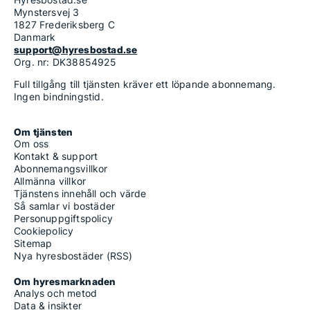
Mynstersvej 3
1827 Frederiksberg C
Danmark
support@hyresbostad.se
Org. nr: DK38854925
Full tillgång till tjänsten kräver ett löpande abonnemang.
Ingen bindningstid.
Om tjänsten
Om oss
Kontakt & support
Abonnemangsvillkor
Allmänna villkor
Tjänstens innehåll och värde
Så samlar vi bostäder
Personuppgiftspolicy
Cookiepolicy
Sitemap
Nya hyresbostäder (RSS)
Om hyresmarknaden
Analys och metod
Data & insikter