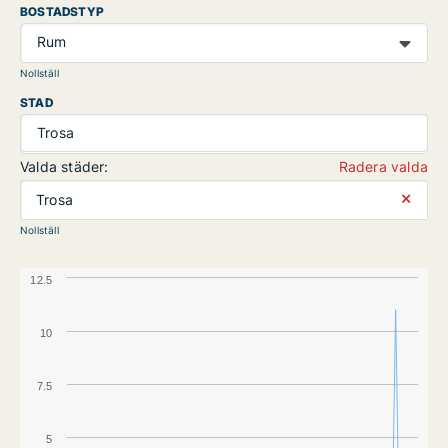
BOSTADSTYP
Rum
Nollställ
STAD
Trosa
Valda städer:
Radera valda
⨯
Trosa
Nollställ
12.5
10
7.5
5