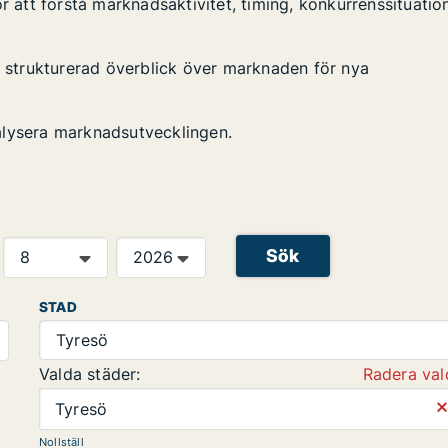
r att förstå marknadsaktivitet, timing, konkurrenssituatio
en strukturerad överblick över marknaden för nya
alysera marknadsutvecklingen.
Sök
STAD
Tyresö
Valda städer:
Radera val
⨯
Tyresö
Nollställ