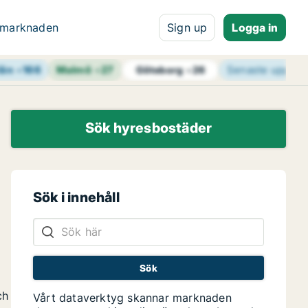
 marknaden
Sign up
Logga in
län
+
166
Malmö
+
27
Senaste uppdat
Göteborg
+
26
Sök hyresbostäder
Sök i innehåll
ch
Vårt dataverktyg skannar marknaden