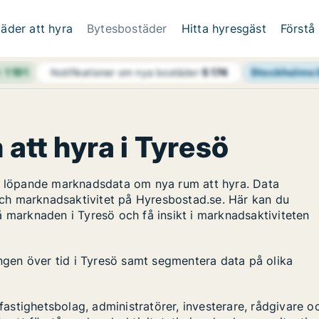
äder att hyra
Bytesbostäder
Hitta hyresgäst
Förstå
h
1 191
Stockholms 
Notifikationer om nya bostäder
5 174
 att hyra i Tyresö
ar löpande marknadsdata om nya rum att hyra. Data
ch marknadsaktivitet på Hyresbostad.se. Här kan du
å marknaden i Tyresö och få insikt i marknadsaktiviteten
ingen över tid i Tyresö samt segmentera data på olika
stighetsbolag, administratörer, investerare, rådgivare o