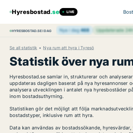
Hyresbostad
.se
Bost
LIVE
Nya i dag
468
Uppdaterade 24
HYRESBOSTAD.SE I DAG
Se all statistik
Nya rum att hyra i Tyresö
Statistik över nya rum
Hyresbostad.se samlar in, strukturerar och analyser
uppdateras dagligen baserat på nya hyresannonser o
analysera utvecklingen i antalet nya hyresbostäder p
inom bostadsuthyrning.
Statistiken gör det möjligt att följa marknadsutveckl
bostadstyper, inklusive rum att hyra.
Data kan användas av bostadssökande, hyresvärdar, fa