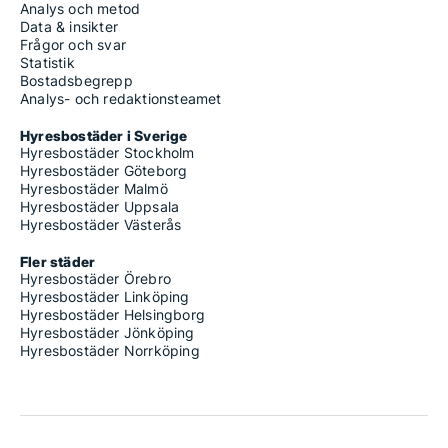
Analys och metod
Data & insikter
Frågor och svar
Statistik
Bostadsbegrepp
Analys- och redaktionsteamet
Hyresbostäder i Sverige
Hyresbostäder Stockholm
Hyresbostäder Göteborg
Hyresbostäder Malmö
Hyresbostäder Uppsala
Hyresbostäder Västerås
Fler städer
Hyresbostäder Örebro
Hyresbostäder Linköping
Hyresbostäder Helsingborg
Hyresbostäder Jönköping
Hyresbostäder Norrköping