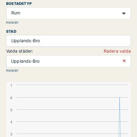
BOSTADSTYP
Rum
Nollställ
STAD
Upplands-Bro
Valda städer:
Radera valda
⨯
Upplands-Bro
Nollställ
7
6
5
4
3