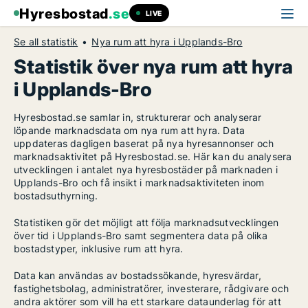
Hyresbostad
.se
LIVE
Se all statistik
Nya rum att hyra i Upplands-Bro
Statistik över nya rum att hyra
i Upplands-Bro
Hyresbostad.se samlar in, strukturerar och analyserar
löpande marknadsdata om nya rum att hyra. Data
uppdateras dagligen baserat på nya hyresannonser och
marknadsaktivitet på Hyresbostad.se. Här kan du analysera
utvecklingen i antalet nya hyresbostäder på marknaden i
Upplands-Bro och få insikt i marknadsaktiviteten inom
bostadsuthyrning.
Statistiken gör det möjligt att följa marknadsutvecklingen
över tid i Upplands-Bro samt segmentera data på olika
bostadstyper, inklusive rum att hyra.
Data kan användas av bostadssökande, hyresvärdar,
fastighetsbolag, administratörer, investerare, rådgivare och
andra aktörer som vill ha ett starkare dataunderlag för att