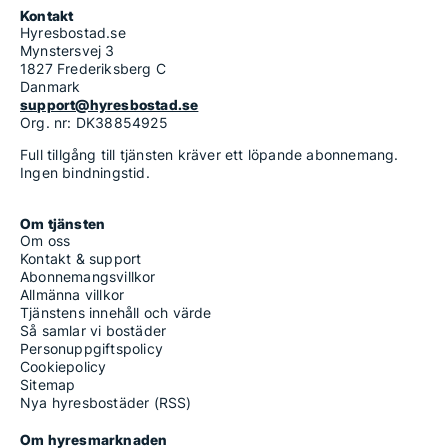
Kontakt
Hyresbostad.se
Mynstersvej 3
1827 Frederiksberg C
Danmark
support@hyresbostad.se
Org. nr: DK38854925
Full tillgång till tjänsten kräver ett löpande abonnemang.
Ingen bindningstid.
Om tjänsten
Om oss
Kontakt & support
Abonnemangsvillkor
Allmänna villkor
Tjänstens innehåll och värde
Så samlar vi bostäder
Personuppgiftspolicy
Cookiepolicy
Sitemap
Nya hyresbostäder (RSS)
Om hyresmarknaden