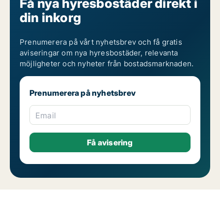
Få nya hyresbostäder direkt i
din inkorg
Prenumerera på vårt nyhetsbrev och få gratis
aviseringar om nya hyresbostäder, relevanta
möjligheter och nyheter från bostadsmarknaden.
Prenumerera på nyhetsbrev
Email