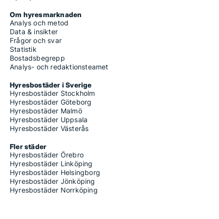
Om hyresmarknaden
Analys och metod
Data & insikter
Frågor och svar
Statistik
Bostadsbegrepp
Analys- och redaktionsteamet
Hyresbostäder i Sverige
Hyresbostäder Stockholm
Hyresbostäder Göteborg
Hyresbostäder Malmö
Hyresbostäder Uppsala
Hyresbostäder Västerås
Fler städer
Hyresbostäder Örebro
Hyresbostäder Linköping
Hyresbostäder Helsingborg
Hyresbostäder Jönköping
Hyresbostäder Norrköping