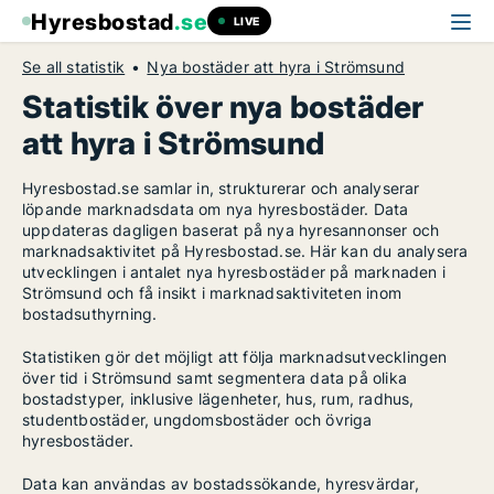
Hyresbostad
.se
LIVE
Se all statistik
Nya bostäder att hyra i Strömsund
Statistik över nya bostäder
att hyra i Strömsund
Hyresbostad.se samlar in, strukturerar och analyserar
löpande marknadsdata om nya hyresbostäder. Data
uppdateras dagligen baserat på nya hyresannonser och
marknadsaktivitet på Hyresbostad.se. Här kan du analysera
utvecklingen i antalet nya hyresbostäder på marknaden i
Strömsund och få insikt i marknadsaktiviteten inom
bostadsuthyrning.
Statistiken gör det möjligt att följa marknadsutvecklingen
över tid i Strömsund samt segmentera data på olika
bostadstyper, inklusive lägenheter, hus, rum, radhus,
studentbostäder, ungdomsbostäder och övriga
hyresbostäder.
Data kan användas av bostadssökande, hyresvärdar,