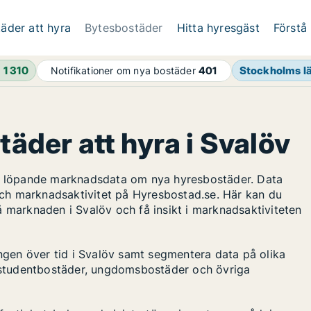
äder att hyra
Bytesbostäder
Hitta hyresgäst
Förstå
h
1 310
Stockholms l
Notifikationer om nya bostäder
401
täder att hyra i Svalöv
ar löpande marknadsdata om nya hyresbostäder. Data
ch marknadsaktivitet på Hyresbostad.se. Här kan du
å marknaden i Svalöv och få insikt i marknadsaktiviteten
ingen över tid i Svalöv samt segmentera data på olika
s, studentbostäder, ungdomsbostäder och övriga