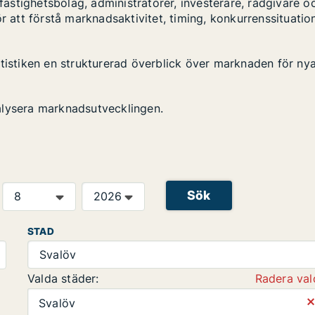
stighetsbolag, administratörer, investerare, rådgivare o
r att förstå marknadsaktivitet, timing, konkurrenssituatio
atistiken en strukturerad överblick över marknaden för ny
alysera marknadsutvecklingen.
Sök
STAD
Svalöv
Valda städer:
Radera val
⨯
Svalöv