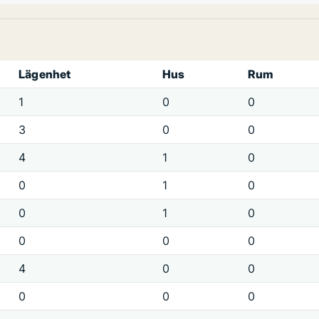
Lägenhet
Hus
Rum
1
0
0
3
0
0
4
1
0
0
1
0
0
1
0
0
0
0
4
0
0
0
0
0