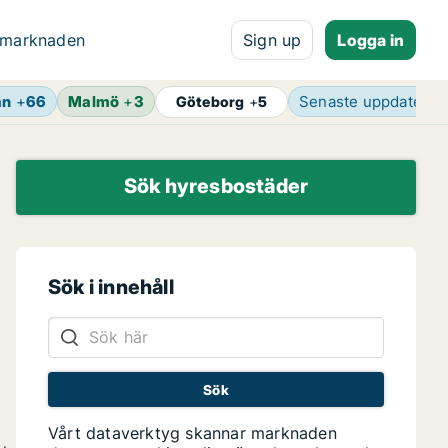
 marknaden
Sign up
Logga in
än
+
66
Malmö
+
3
Senaste uppdaterin
Göteborg
+
5
Sök hyresbostäder
Sök i innehåll
Vårt dataverktyg skannar marknaden