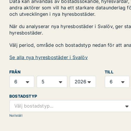
Data kan användas av bostadssökande, hyresvärdar, fa
andra aktörer som vill ha ett starkare dataunderlag fö
och utvecklingen i nya hyresbostäder.
När du analyserar nya hyresbostäder i Svalöv, ger st
hyresbostäder.
Välj period, område och bostadstyp nedan för att an
Se alla nya hyresbostäder i Svalöv
FRÅN
TILL
BOSTADSTYP
Välj bostadstyp...
Nollställ