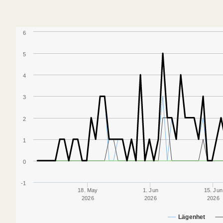
6
5
4
3
2
1
0
-1
18. May
1. Jun
15. Jun
2026
2026
2026
Lägenhet