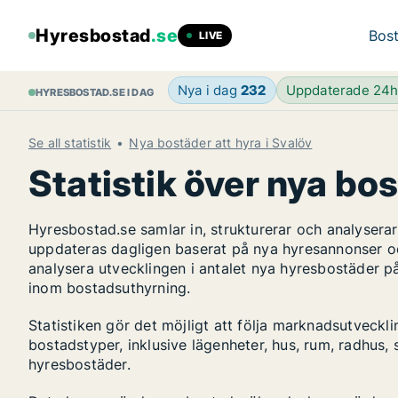
Hyresbostad
.se
Bost
LIVE
Nya i dag
232
Uppdaterade 24
HYRESBOSTAD.SE I DAG
Se all statistik
Nya bostäder att hyra i Svalöv
Statistik över nya bos
Hyresbostad.se samlar in, strukturerar och analyser
uppdateras dagligen baserat på nya hyresannonser o
analysera utvecklingen i antalet nya hyresbostäder p
inom bostadsuthyrning.
Statistiken gör det möjligt att följa marknadsutveckl
bostadstyper, inklusive lägenheter, hus, rum, radhu
hyresbostäder.