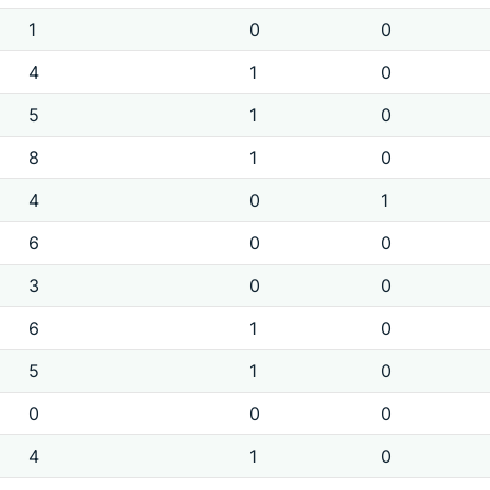
1
0
0
4
1
0
5
1
0
8
1
0
4
0
1
6
0
0
3
0
0
6
1
0
5
1
0
0
0
0
4
1
0