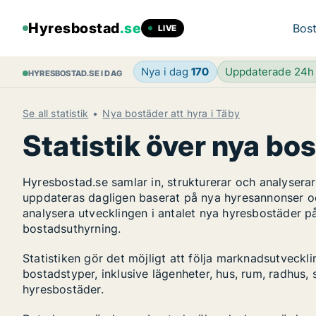
Hyresbostad
.se
Bost
LIVE
Nya i dag
170
Uppdaterade 24
HYRESBOSTAD.SE I DAG
Se all statistik
Nya bostäder att hyra i Täby
Statistik över nya bos
Hyresbostad.se samlar in, strukturerar och analyser
uppdateras dagligen baserat på nya hyresannonser o
analysera utvecklingen i antalet nya hyresbostäder p
bostadsuthyrning.
Statistiken gör det möjligt att följa marknadsutveckl
bostadstyper, inklusive lägenheter, hus, rum, radhu
hyresbostäder.