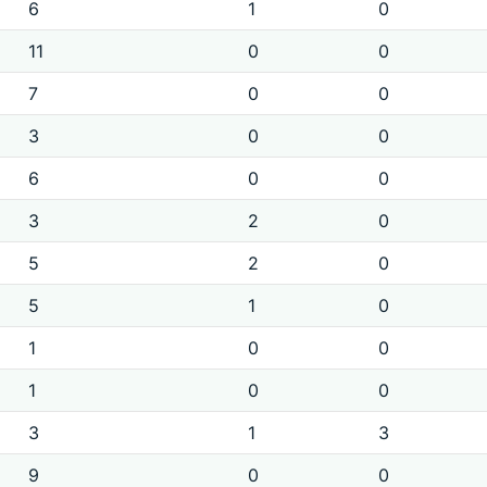
6
1
0
11
0
0
7
0
0
3
0
0
6
0
0
3
2
0
5
2
0
5
1
0
1
0
0
1
0
0
3
1
3
9
0
0