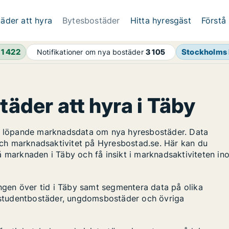
äder att hyra
Bytesbostäder
Hitta hyresgäst
Förstå
h
1 422
Stockholms 
Notifikationer om nya bostäder
3 105
täder att hyra i Täby
ar löpande marknadsdata om nya hyresbostäder. Data
ch marknadsaktivitet på Hyresbostad.se. Här kan du
å marknaden i Täby och få insikt i marknadsaktiviteten in
ingen över tid i Täby samt segmentera data på olika
s, studentbostäder, ungdomsbostäder och övriga