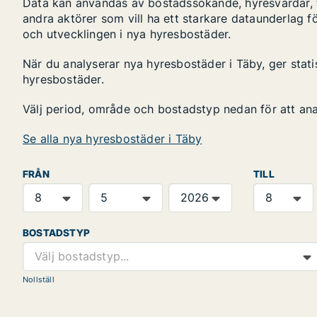
Data kan användas av bostadssökande, hyresvärdar, fa
andra aktörer som vill ha ett starkare dataunderlag fö
och utvecklingen i nya hyresbostäder.
När du analyserar nya hyresbostäder i Täby, ger stat
hyresbostäder.
Välj period, område och bostadstyp nedan för att an
Se alla nya hyresbostäder i Täby
FRÅN
TILL
BOSTADSTYP
Välj bostadstyp...
Nollställ