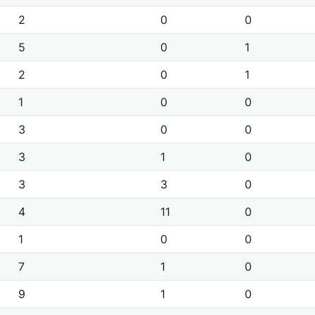
2
0
0
5
0
1
2
0
1
1
0
0
3
0
0
3
1
0
3
3
0
4
11
0
1
0
0
7
1
0
9
1
0