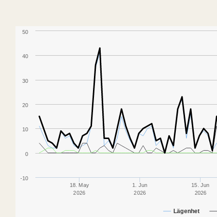
50
40
30
20
10
0
-10
18. May
1. Jun
15. Jun
2026
2026
2026
Lägenhet