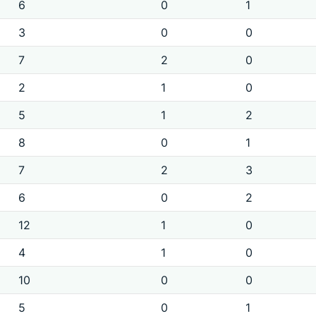
6
0
1
3
0
0
7
2
0
2
1
0
5
1
2
8
0
1
7
2
3
6
0
2
12
1
0
4
1
0
10
0
0
5
0
1