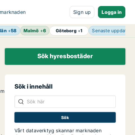
 marknaden
Sign up
Logga in
län
+
58
Malmö
+
6
Senaste uppdateri
Göteborg
+
1
Sök hyresbostäder
Sök i innehåll
om
Vårt dataverktyg skannar marknaden