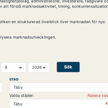
stighetsbolag, administratörer, investerare, rådgivare o
r att förstå marknadsaktivitet, timing, konkurrenssituatio
istiken en strukturerad överblick över marknaden för nya
alysera marknadsutvecklingen.
Sök
STAD
Täby
Valda städer:
Radera val
⨯
Täby