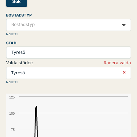
Sök
BOSTADSTYP
Bostadstyp
Nollställ
STAD
Tyresö
Valda städer:
Radera valda
⨯
Tyresö
Nollställ
125
100
75