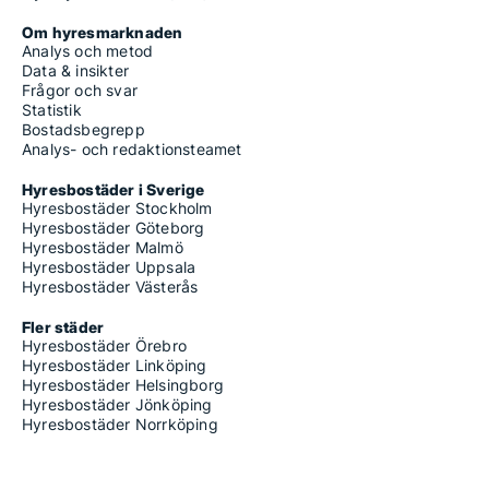
Om hyresmarknaden
Analys och metod
Data & insikter
Frågor och svar
Statistik
Bostadsbegrepp
Analys- och redaktionsteamet
Hyresbostäder i Sverige
Hyresbostäder Stockholm
Hyresbostäder Göteborg
Hyresbostäder Malmö
Hyresbostäder Uppsala
Hyresbostäder Västerås
Fler städer
Hyresbostäder Örebro
Hyresbostäder Linköping
Hyresbostäder Helsingborg
Hyresbostäder Jönköping
Hyresbostäder Norrköping