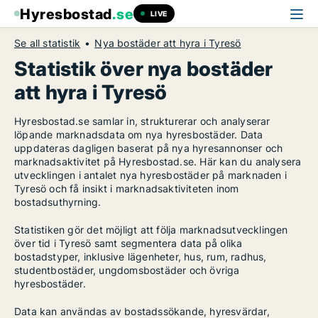
Hyresbostad
.se
LIVE
Se all statistik
Nya bostäder att hyra i Tyresö
Statistik över nya bostäder
att hyra i Tyresö
Hyresbostad.se samlar in, strukturerar och analyserar
löpande marknadsdata om nya hyresbostäder. Data
uppdateras dagligen baserat på nya hyresannonser och
marknadsaktivitet på Hyresbostad.se. Här kan du analysera
utvecklingen i antalet nya hyresbostäder på marknaden i
Tyresö och få insikt i marknadsaktiviteten inom
bostadsuthyrning.
Statistiken gör det möjligt att följa marknadsutvecklingen
över tid i Tyresö samt segmentera data på olika
bostadstyper, inklusive lägenheter, hus, rum, radhus,
studentbostäder, ungdomsbostäder och övriga
hyresbostäder.
Data kan användas av bostadssökande, hyresvärdar,