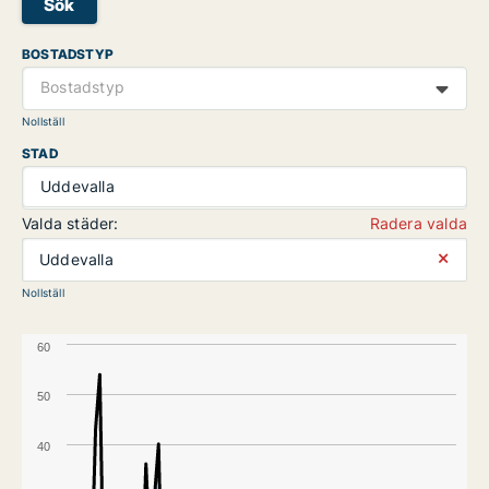
Sök
BOSTADSTYP
Bostadstyp
Nollställ
STAD
Uddevalla
Valda städer:
Radera valda
⨯
Uddevalla
Nollställ
60
50
40