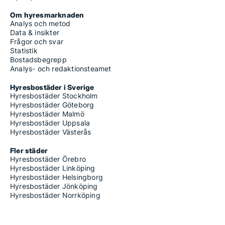
Om hyresmarknaden
Analys och metod
Data & insikter
Frågor och svar
Statistik
Bostadsbegrepp
Analys- och redaktionsteamet
Hyresbostäder i Sverige
Hyresbostäder Stockholm
Hyresbostäder Göteborg
Hyresbostäder Malmö
Hyresbostäder Uppsala
Hyresbostäder Västerås
Fler städer
Hyresbostäder Örebro
Hyresbostäder Linköping
Hyresbostäder Helsingborg
Hyresbostäder Jönköping
Hyresbostäder Norrköping