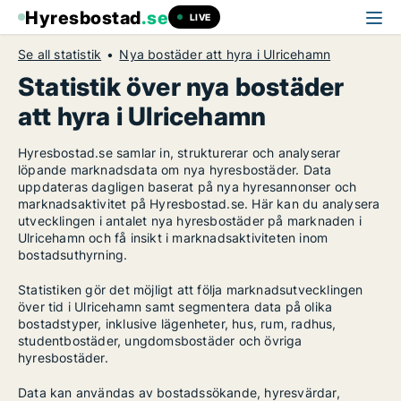
Hyresbostad
.se
LIVE
Se all statistik
Nya bostäder att hyra i Ulricehamn
Statistik över nya bostäder
att hyra i Ulricehamn
Hyresbostad.se samlar in, strukturerar och analyserar
löpande marknadsdata om nya hyresbostäder. Data
uppdateras dagligen baserat på nya hyresannonser och
marknadsaktivitet på Hyresbostad.se. Här kan du analysera
utvecklingen i antalet nya hyresbostäder på marknaden i
Ulricehamn och få insikt i marknadsaktiviteten inom
bostadsuthyrning.
Statistiken gör det möjligt att följa marknadsutvecklingen
över tid i Ulricehamn samt segmentera data på olika
bostadstyper, inklusive lägenheter, hus, rum, radhus,
studentbostäder, ungdomsbostäder och övriga
hyresbostäder.
Data kan användas av bostadssökande, hyresvärdar,