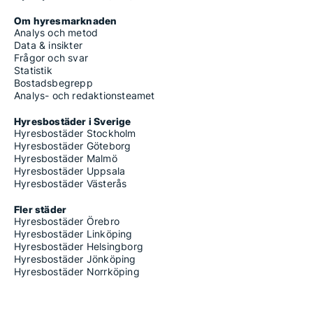
Om hyresmarknaden
Analys och metod
Data & insikter
Frågor och svar
Statistik
Bostadsbegrepp
Analys- och redaktionsteamet
Hyresbostäder i Sverige
Hyresbostäder Stockholm
Hyresbostäder Göteborg
Hyresbostäder Malmö
Hyresbostäder Uppsala
Hyresbostäder Västerås
Fler städer
Hyresbostäder Örebro
Hyresbostäder Linköping
Hyresbostäder Helsingborg
Hyresbostäder Jönköping
Hyresbostäder Norrköping