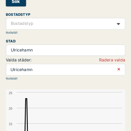
Sök
BOSTADSTYP
Bostadstyp
Nollställ
STAD
Ulricehamn
Valda städer:
Radera valda
⨯
Ulricehamn
Nollställ
25
20
15