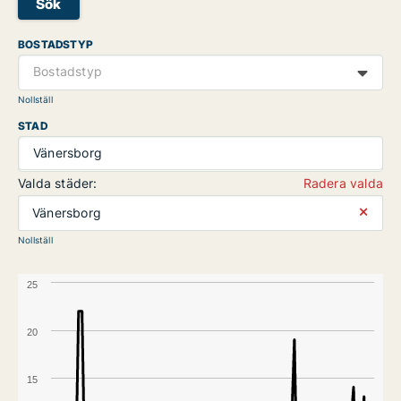
Sök
BOSTADSTYP
Bostadstyp
Nollställ
STAD
Vänersborg
Valda städer:
Radera valda
⨯
Vänersborg
Nollställ
25
20
15