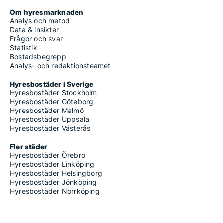
Om hyresmarknaden
Analys och metod
Data & insikter
Frågor och svar
Statistik
Bostadsbegrepp
Analys- och redaktionsteamet
Hyresbostäder i Sverige
Hyresbostäder Stockholm
Hyresbostäder Göteborg
Hyresbostäder Malmö
Hyresbostäder Uppsala
Hyresbostäder Västerås
Fler städer
Hyresbostäder Örebro
Hyresbostäder Linköping
Hyresbostäder Helsingborg
Hyresbostäder Jönköping
Hyresbostäder Norrköping