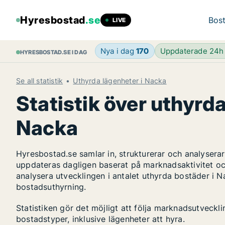
Hyresbostad
.se
Bost
LIVE
Nya i dag
170
Uppdaterade 24
HYRESBOSTAD.SE I DAG
Se all statistik
Uthyrda lägenheter i Nacka
Statistik över uthyrda
Nacka
Hyresbostad.se samlar in, strukturerar och analyser
uppdateras dagligen baserat på marknadsaktivitet oc
analysera utvecklingen i antalet uthyrda bostäder i N
bostadsuthyrning.
Statistiken gör det möjligt att följa marknadsutveckl
bostadstyper, inklusive lägenheter att hyra.