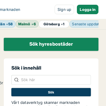
 marknaden
Sign up
Logga in
län
+
58
Malmö
+
6
Senaste uppdateri
Göteborg
+
1
Sök hyresbostäder
Sök i innehåll
u
ör
Vårt dataverktyg skannar marknaden