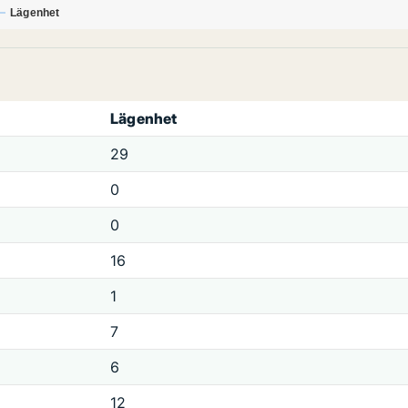
Lägenhet
Lägenhet
29
0
0
16
1
7
6
12