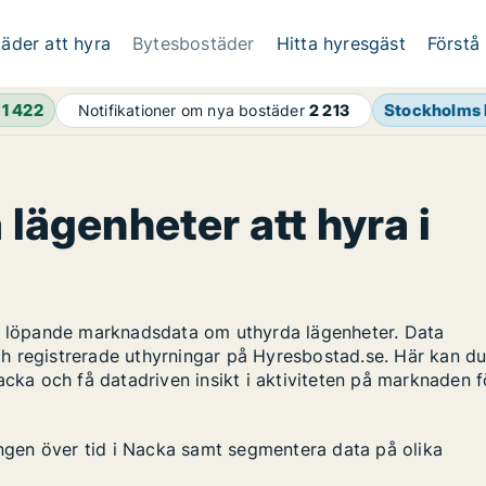
äder att hyra
Bytesbostäder
Hitta hyresgäst
Förstå
h
1 422
Stockholms 
Notifikationer om nya bostäder
2 213
 lägenheter att hyra i
ar löpande marknadsdata om uthyrda lägenheter. Data
h registrerade uthyrningar på Hyresbostad.se. Här kan d
acka och få datadriven insikt i aktiviteten på marknaden f
ingen över tid i Nacka samt segmentera data på olika