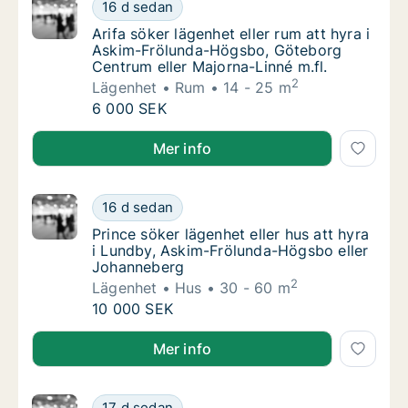
Arifa söker lägenhet eller rum att hyra i A
16 d sedan
Arifa söker lägenhet eller rum att hyra i A
Arifa söker lägenhet eller rum att hyra i
Askim-Frölunda-Högsbo, Göteborg
Centrum eller Majorna-Linné m.fl.
2
Lägenhet
Rum
14 - 25 m
Arifa söker lägenhet eller rum att hyra i A
6 000 SEK
Arifa söker lägenhet eller rum att hyra i Askim-Fröl
Mer info
Prince söker lägenhet eller hus att hyra i 
16 d sedan
Prince söker lägenhet eller hus att hyra i 
Prince söker lägenhet eller hus att hyra
i Lundby, Askim-Frölunda-Högsbo eller
Johanneberg
2
Lägenhet
Hus
30 - 60 m
Prince söker lägenhet eller hus att hyra i 
10 000 SEK
Prince söker lägenhet eller hus att hyra i Lundby, 
Mer info
Gregory söker lägenhet, hus eller rum att hy
17 d sedan