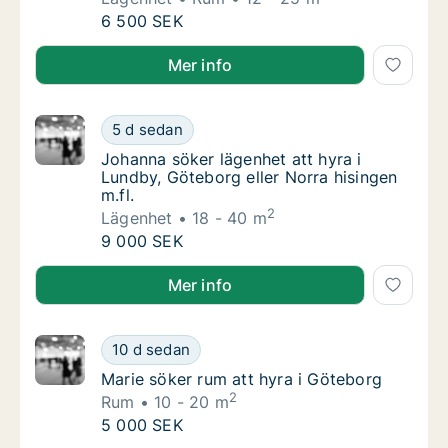
Irma söker lägenhet eller rum att hyra i Lu
6 500 SEK
Irma söker lägenhet eller rum att hyra i Lundby, Göt
Mer info
Johanna söker lägenhet att hyra i Lundby, Gö
5 d sedan
Johanna söker lägenhet att hyra i Lundby, Gö
Johanna söker lägenhet att hyra i
Lundby, Göteborg eller Norra hisingen
m.fl.
2
Lägenhet
18 - 40 m
Johanna söker lägenhet att hyra i Lundby, Gö
9 000 SEK
Johanna söker lägenhet att hyra i Lundby, Göteborg e
Mer info
Marie söker rum att hyra i Göteborg
10 d sedan
Marie söker rum att hyra i Göteborg
Marie söker rum att hyra i Göteborg
2
Rum
10 - 20 m
Marie söker rum att hyra i Göteborg
5 000 SEK