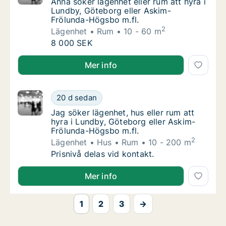
Anna söker lägenhet eller rum att hyra i Lu
Anna söker lägenhet eller rum att hyra i
Lundby, Göteborg eller Askim-
Frölunda-Högsbo m.fl.
2
Lägenhet
Rum
10 - 60 m
Anna söker lägenhet eller rum att hyra i Lu
8 000 SEK
Anna söker lägenhet eller rum att hyra i Lundby, Gö
Mer info
Jag söker lägenhet, hus eller rum att hyra 
20 d sedan
Jag söker lägenhet, hus eller rum att hyra 
Jag söker lägenhet, hus eller rum att
hyra i Lundby, Göteborg eller Askim-
Frölunda-Högsbo m.fl.
2
Lägenhet
Hus
Rum
10 - 200 m
Jag söker lägenhet, hus eller rum att hyra 
Prisnivå delas vid kontakt.
Jag söker lägenhet, hus eller rum att hyra i Lundby,
Mer info
1
2
3
→