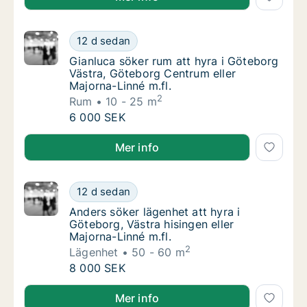
Gianluca söker rum att hyra i Göteborg Väst
12 d sedan
Gianluca söker rum att hyra i Göteborg Väst
Gianluca söker rum att hyra i Göteborg
Västra, Göteborg Centrum eller
Majorna-Linné m.fl.
2
Rum
10 - 25 m
Gianluca söker rum att hyra i Göteborg Väst
6 000 SEK
Gianluca söker rum att hyra i Göteborg Västra, Göte
Mer info
Anders söker lägenhet att hyra i Göteborg, V
12 d sedan
Anders söker lägenhet att hyra i Göteborg, V
Anders söker lägenhet att hyra i
Göteborg, Västra hisingen eller
Majorna-Linné m.fl.
2
Lägenhet
50 - 60 m
Anders söker lägenhet att hyra i Göteborg, V
8 000 SEK
Anders söker lägenhet att hyra i Göteborg, Västra his
Mer info