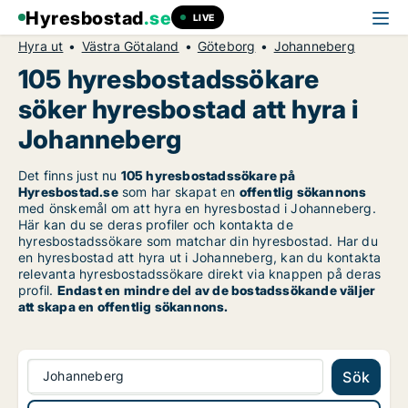
Hyresbostad
.se
LIVE
Hyra ut
Västra Götaland
Göteborg
Johanneberg
105 hyresbostadssökare
söker hyresbostad att hyra i
Johanneberg
Det finns just nu
105 hyresbostadssökare på
Hyresbostad.se
som har skapat en
offentlig sökannons
med önskemål om att hyra en hyresbostad i Johanneberg.
Här kan du se deras profiler och kontakta de
hyresbostadssökare som matchar din hyresbostad. Har du
en hyresbostad att hyra ut i Johanneberg, kan du kontakta
relevanta hyresbostadssökare direkt via knappen på deras
profil.
Endast en mindre del av de bostadssökande väljer
att skapa en offentlig sökannons.
Johanneberg
Sök