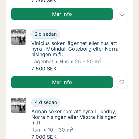
Vinicius söker lägenhet eller hus att hyra i M
7 500 SEK
Vinicius söker lägenhet eller hus att hyra i Mölndal, 
Mer info
Vinicius söker lägenhet eller hus att hyra i M
2 d sedan
Vinicius söker lägenhet eller hus att hyra i 
Vinicius söker lägenhet eller hus att
hyra i Mölndal, Göteborg eller Norra
hisingen m.fl.
2
Lägenhet
Hus
25 - 50 m
Vinicius söker lägenhet eller hus att hyra i M
7 500 SEK
Vinicius söker lägenhet eller hus att hyra i Mölndal, 
Mer info
Arman söker rum att hyra i Lundby, Norra hisi
4 d sedan
Arman söker rum att hyra i Lundby, Norra his
Arman söker rum att hyra i Lundby,
Norra hisingen eller Västra hisingen
m.fl.
2
Rum
10 - 30 m
Arman söker rum att hyra i Lundby, Norra hisi
7 000 SEK