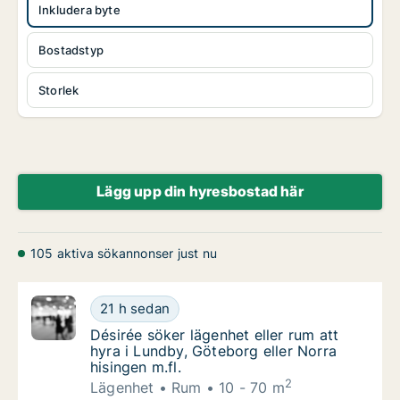
Inkludera byte
Bostadstyp
Storlek
Lägg upp din hyresbostad här
105 aktiva sökannonser just nu
Désirée söker lägenhet eller rum att hyra i L
21 h sedan
Désirée söker lägenhet eller rum att hyra i L
Désirée söker lägenhet eller rum att
hyra i Lundby, Göteborg eller Norra
hisingen m.fl.
2
Lägenhet
Rum
10 - 70 m