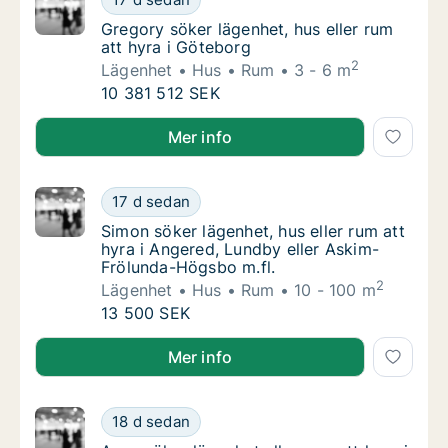
Gregory söker lägenhet, hus eller rum att hy
Gregory söker lägenhet, hus eller rum
att hyra i Göteborg
2
Lägenhet
Hus
Rum
3 - 6 m
Gregory söker lägenhet, hus eller rum att hy
10 381 512 SEK
Gregory söker lägenhet, hus eller rum att hyra i Göt
Mer info
Simon söker lägenhet, hus eller rum att hyr
17 d sedan
Simon söker lägenhet, hus eller rum att hyr
Simon söker lägenhet, hus eller rum att
hyra i Angered, Lundby eller Askim-
Frölunda-Högsbo m.fl.
2
Lägenhet
Hus
Rum
10 - 100 m
Simon söker lägenhet, hus eller rum att hyr
13 500 SEK
Simon söker lägenhet, hus eller rum att hyra i Anger
Mer info
Anna söker lägenhet eller rum att hyra i Lu
18 d sedan