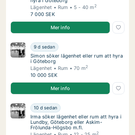
hyra i Göteborg
2
Lägenhet
Rum
5 - 40 m
Malva-Lo söker lägenhet eller rum att hyra 
7 000 SEK
Malva-Lo söker lägenhet eller rum att hyra i Götebor
Mer info
Simon söker lägenhet eller rum att hyra i G
9 d sedan
Simon söker lägenhet eller rum att hyra i Gö
Simon söker lägenhet eller rum att hyra
i Göteborg
2
Lägenhet
Rum
70 m
Simon söker lägenhet eller rum att hyra i G
10 000 SEK
Simon söker lägenhet eller rum att hyra i Göteborg
Mer info
Irma söker lägenhet eller rum att hyra i Lu
10 d sedan
Irma söker lägenhet eller rum att hyra i Lu
Irma söker lägenhet eller rum att hyra i
Lundby, Göteborg eller Askim-
Frölunda-Högsbo m.fl.
2
Lägenhet
Rum
12 - 25 m