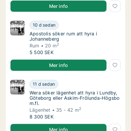
Marie söker rum att hyra i Göteborg
Mer info
Apostolis söker rum att hyra i Johanneberg
10 d sedan
Apostolis söker rum att hyra i Johanneberg
Apostolis söker rum att hyra i
Johanneberg
2
Rum
20 m
Apostolis söker rum att hyra i Johanneberg
5 500 SEK
Apostolis söker rum att hyra i Johanneberg
Mer info
Wera söker lägenhet att hyra i Lundby, Göte
11 d sedan
Wera söker lägenhet att hyra i Lundby, Göt
Wera söker lägenhet att hyra i Lundby,
Göteborg eller Askim-Frölunda-Högsbo
m.fl.
2
Lägenhet
35 - 42 m
Wera söker lägenhet att hyra i Lundby, Göte
8 300 SEK
Wera söker lägenhet att hyra i Lundby, Göteborg ell
Mer info