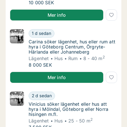
Désirée söker lägenhet eller rum att hyra i L
10 000 SEK
Désirée söker lägenhet eller rum att hyra i Lundby, G
Mer info
Carina söker lägenhet, hus eller rum att hy
1 d sedan
Carina söker lägenhet, hus eller rum att hy
Carina söker lägenhet, hus eller rum att
hyra i Göteborg Centrum, Örgryte-
Härlanda eller Johanneberg
2
Lägenhet
Hus
Rum
8 - 40 m
Carina söker lägenhet, hus eller rum att hy
8 000 SEK
Carina söker lägenhet, hus eller rum att hyra i Göt
Mer info
Vinicius söker lägenhet eller hus att hyra i M
2 d sedan
Vinicius söker lägenhet eller hus att hyra i 
Vinicius söker lägenhet eller hus att
hyra i Mölndal, Göteborg eller Norra
hisingen m.fl.
2
Lägenhet
Hus
25 - 50 m