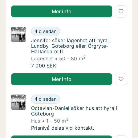
Arman söker rum att hyra i Lundby, Norra hisingen ell
Mer info
Jennifer söker lägenhet att hyra i Lundby, G
4 d sedan
Jennifer söker lägenhet att hyra i Lundby, G
Jennifer söker lägenhet att hyra i
Lundby, Göteborg eller Örgryte-
Härlanda m.fl.
2
Lägenhet
50 - 80 m
Jennifer söker lägenhet att hyra i Lundby, G
7 000 SEK
Jennifer söker lägenhet att hyra i Lundby, Göteborg e
Mer info
Octavian-Daniel söker hus att hyra i Götebo
4 d sedan
Octavian-Daniel söker hus att hyra i Götebo
Octavian-Daniel söker hus att hyra i
Göteborg
2
Hus
1 - 50 m
Octavian-Daniel söker hus att hyra i Götebo
Prisnivå delas vid kontakt.