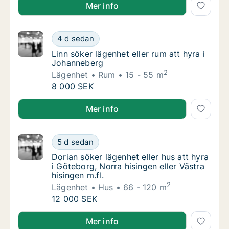
Octavian-Daniel söker hus att hyra i Göteborg
Mer info
Linn söker lägenhet eller rum att hyra i Joh
4 d sedan
Linn söker lägenhet eller rum att hyra i Joh
Linn söker lägenhet eller rum att hyra i
Johanneberg
2
Lägenhet
Rum
15 - 55 m
Linn söker lägenhet eller rum att hyra i Joh
8 000 SEK
Linn söker lägenhet eller rum att hyra i Johanneberg
Mer info
Dorian söker lägenhet eller hus att hyra i Gö
5 d sedan
Dorian söker lägenhet eller hus att hyra i Gö
Dorian söker lägenhet eller hus att hyra
i Göteborg, Norra hisingen eller Västra
hisingen m.fl.
2
Lägenhet
Hus
66 - 120 m
Dorian söker lägenhet eller hus att hyra i Gö
12 000 SEK
Dorian söker lägenhet eller hus att hyra i Göteborg, N
Mer info