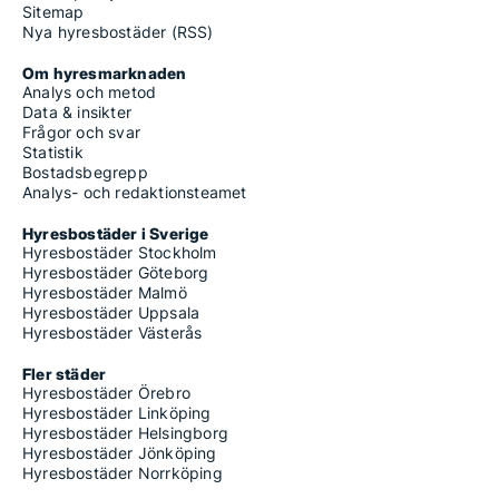
Sitemap
Nya hyresbostäder (RSS)
Om hyresmarknaden
Analys och metod
Data & insikter
Frågor och svar
Statistik
Bostadsbegrepp
Analys- och redaktionsteamet
Hyresbostäder i Sverige
Hyresbostäder Stockholm
Hyresbostäder Göteborg
Hyresbostäder Malmö
Hyresbostäder Uppsala
Hyresbostäder Västerås
Fler städer
Hyresbostäder Örebro
Hyresbostäder Linköping
Hyresbostäder Helsingborg
Hyresbostäder Jönköping
Hyresbostäder Norrköping