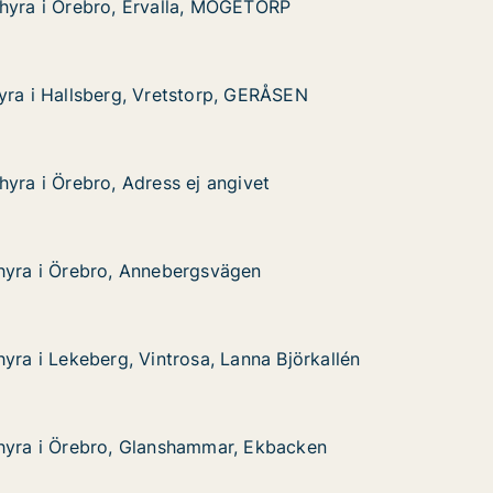
 hyra i Örebro, Ervalla, MOGETORP
 hyra i Örebro, Ervalla, MOGETORP
ebro, Ervalla, MOGETORP
TORP
yra i Hallsberg, Vretstorp, GERÅSEN
yra i Hallsberg, Vretstorp, GERÅSEN
sberg, Vretstorp, GERÅSEN
GERÅSEN
hyra i Örebro, Adress ej angivet
hyra i Örebro, Adress ej angivet
bro, Adress ej angivet
et
hyra i Örebro, Annebergsvägen
hyra i Örebro, Annebergsvägen
ebro, Annebergsvägen
n
yra i Lekeberg, Vintrosa, Lanna Björkallén
yra i Lekeberg, Vintrosa, Lanna Björkallén
berg, Vintrosa, Lanna Björkallén
nna Björkallén
 hyra i Örebro, Glanshammar, Ekbacken
 hyra i Örebro, Glanshammar, Ekbacken
ebro, Glanshammar, Ekbacken
 Ekbacken