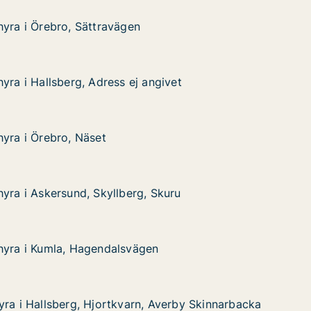
hyra i Örebro, Sättravägen
hyra i Örebro, Sättravägen
bro, Sättravägen
yra i Hallsberg, Adress ej angivet
yra i Hallsberg, Adress ej angivet
sberg, Adress ej angivet
ivet
hyra i Örebro, Näset
hyra i Örebro, Näset
bro, Näset
hyra i Askersund, Skyllberg, Skuru
hyra i Askersund, Skyllberg, Skuru
rsund, Skyllberg, Skuru
kuru
hyra i Kumla, Hagendalsvägen
hyra i Kumla, Hagendalsvägen
mla, Hagendalsvägen
yra i Hallsberg, Hjortkvarn, Averby Skinnarbacka
yra i Hallsberg, Hjortkvarn, Averby Skinnarbacka
sberg, Hjortkvarn, Averby Skinnarbacka