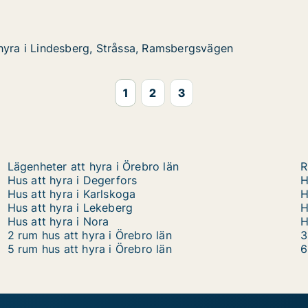
 Averby Skinnarbacka
hyra i Lindesberg, Stråssa, Ramsbergsvägen
hyra i Lindesberg, Stråssa, Ramsbergsvägen
desberg, Stråssa, Ramsbergsvägen
amsbergsvägen
1
2
3
Lägenheter att hyra i Örebro län
R
Hus att hyra i Degerfors
H
Hus att hyra i Karlskoga
H
Hus att hyra i Lekeberg
H
Hus att hyra i Nora
H
2 rum hus att hyra i Örebro län
3
5 rum hus att hyra i Örebro län
6