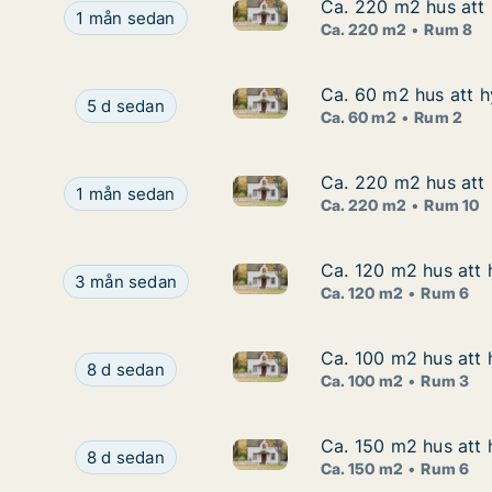
Ca. 220 m2 hus att
Ca. 220 m2 hus att
Ca. 220 m2 hus att hyra i Ör
Ca. 220 m2 hus att hyra i Örebro, Ervalla, MOGE
1 mån sedan
Ca. 220 m2
Rum 8
Ca. 60 m2 hus att h
Ca. 60 m2 hus att h
Ca. 60 m2 hus att hyra i Hall
Ca. 60 m2 hus att hyra i Hallsberg, Vretstorp, 
5 d sedan
Ca. 60 m2
Rum 2
Ca. 220 m2 hus att 
Ca. 220 m2 hus att 
Ca. 220 m2 hus att hyra i Öre
Ca. 220 m2 hus att hyra i Örebro, Adress ej angiv
1 mån sedan
Ca. 220 m2
Rum 10
Ca. 120 m2 hus att 
Ca. 120 m2 hus att 
Ca. 120 m2 hus att hyra i Ör
Ca. 120 m2 hus att hyra i Örebro, Annebergsväge
3 mån sedan
Ca. 120 m2
Rum 6
Ca. 100 m2 hus att h
Ca. 100 m2 hus att h
Ca. 100 m2 hus att hyra i Leke
Ca. 100 m2 hus att hyra i Lekeberg, Vintrosa, La
8 d sedan
Ca. 100 m2
Rum 3
Ca. 150 m2 hus att
Ca. 150 m2 hus att
Ca. 150 m2 hus att hyra i Ör
Ca. 150 m2 hus att hyra i Örebro, Glanshammar,
8 d sedan
Ca. 150 m2
Rum 6