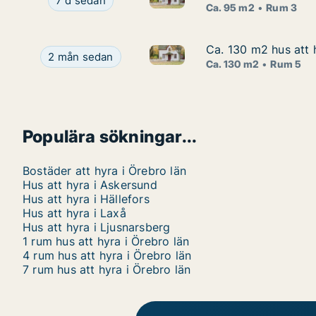
Ca. 95 m2 hus att hyra i Hallsberg, Hjortkvarn,
7 d sedan
Ca. 95 m2
Rum 3
Ca. 130 m2 hus att 
Ca. 130 m2 hus att 
Ca. 130 m2 hus att hyra i Lin
Ca. 130 m2 hus att hyra i Lindesberg, Stråssa, R
2 mån sedan
Ca. 130 m2
Rum 5
Populära sökningar...
Bostäder att hyra i Örebro län
Hus att hyra i Askersund
Hus att hyra i Hällefors
Hus att hyra i Laxå
Hus att hyra i Ljusnarsberg
1 rum hus att hyra i Örebro län
4 rum hus att hyra i Örebro län
7 rum hus att hyra i Örebro län