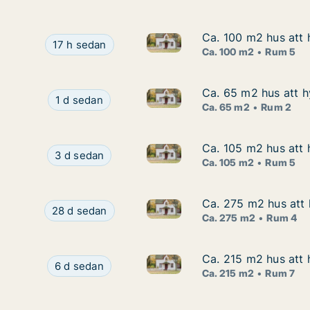
Ca. 100 m2 hus att h
Ca. 100 m2 hus att h
Ca. 100 m2 hus att hyra i Laxå
Ca. 100 m2 hus att hyra i Laxå, Traststigen
17 h sedan
Ca. 100 m2
Rum 5
Ca. 65 m2 hus att h
Ca. 65 m2 hus att h
Ca. 65 m2 hus att hyra i Nora
Ca. 65 m2 hus att hyra i Nora, Limstigen
1 d sedan
Ca. 65 m2
Rum 2
Ca. 105 m2 hus att 
Ca. 105 m2 hus att 
Ca. 105 m2 hus att hyra i Deg
Ca. 105 m2 hus att hyra i Degerfors, Åtorp, Väs
3 d sedan
Ca. 105 m2
Rum 5
Ca. 275 m2 hus att 
Ca. 275 m2 hus att 
Ca. 275 m2 hus att hyra i Ör
Ca. 275 m2 hus att hyra i Örebro, Hjälmarbadsv
28 d sedan
Ca. 275 m2
Rum 4
Ca. 215 m2 hus att 
Ca. 215 m2 hus att 
Ca. 215 m2 hus att hyra i Öreb
Ca. 215 m2 hus att hyra i Örebro, Sigtuna
6 d sedan
Ca. 215 m2
Rum 7