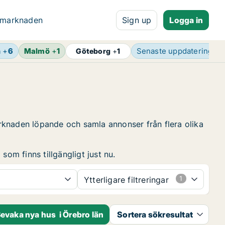
 marknaden
Sign up
Logga in
n
+
6
Malmö
+
1
Senaste uppdatering
2 
Göteborg
+
1
rknaden löpande och samla annonser från flera olika
som finns tillgängligt just nu.
Ytterligare filtreringar
evaka nya hus i Örebro län
Sortera sökresultat