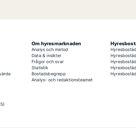
Om hyresmarknaden
Hyresbostä
Analys och metod
Hyresbostäd
Data & insikter
Hyresbostäd
Frågor och svar
Hyresbostä
Statistik
Hyresbostäd
 värde
Bostadsbegrepp
Hyresbostäd
Analys- och redaktionsteamet
SS)