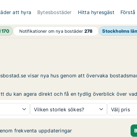
äder att hyra
Bytesbostäder
Hitta hyresgäst
Förstå
1 170
Stockholms lä
Notifikationer om nya bostäder
278
yresbostad.se visar nya hus genom att övervaka bostadsma
t du kan agera direkt och få en tydlig överblick över vad 
Vilken storlek sökes?
Välj pris
genom frekventa uppdateringar
B