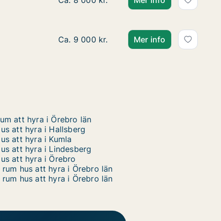
Ca. 95 m2 hus att hyra i Hallsberg, Hjort
Ca. 8 000 kr.
Mer info
Ca. 130 m2 hus att hyra i Lindesberg, St
Ca. 9 000 kr.
Mer info
um att hyra i Örebro län
us att hyra i Hallsberg
us att hyra i Kumla
us att hyra i Lindesberg
us att hyra i Örebro
 rum hus att hyra i Örebro län
 rum hus att hyra i Örebro län