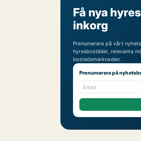
Få nya hyres
inkorg
Prenumerera på vårt nyhets
hyresbostäder, relevanta mö
bostadsmarknaden.
Prenumerera på nyhetsb
Email