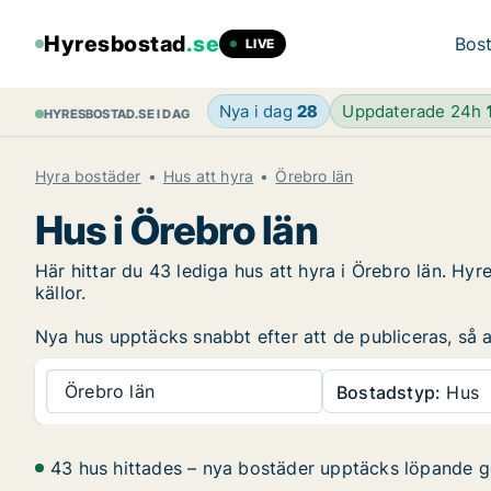
Hyresbostad
.se
Bost
LIVE
Nya i dag
28
Uppdaterade 24h
HYRESBOSTAD.SE I DAG
Hyra bostäder
Hus att hyra
Örebro län
Hus i Örebro län
Här hittar du 43 lediga hus att hyra i Örebro län. H
källor.
Nya hus upptäcks snabbt efter att de publiceras, så at
Örebro län
Bostadstyp:
Hus
43 hus hittades – nya bostäder upptäcks löpande 