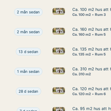
Ca. 100 m2 hus att 
Ca. 100 m2 hus att 
Ca. 100 m2 hus att hyra i Öre
Ca. 100 m2 hus att hyra i Örebro, Sättravägen
2 mån sedan
Ca. 100 m2
Rum 3
Ca. 160 m2 hus att h
Ca. 160 m2 hus att h
Ca. 160 m2 hus att hyra i Hall
Ca. 160 m2 hus att hyra i Hallsberg, Adress ej ang
2 mån sedan
Ca. 160 m2
Rum 5
Ca. 135 m2 hus att 
Ca. 135 m2 hus att 
Ca. 135 m2 hus att hyra i Öre
Ca. 135 m2 hus att hyra i Örebro, Näset
13 d sedan
Ca. 135 m2
Rum 5
Ca. 310 m2 hus att 
Ca. 310 m2 hus att 
Ca. 310 m2 hus att hyra i Aske
Ca. 310 m2 hus att hyra i Askersund, Skyllberg, S
1 mån sedan
Ca. 310 m2
Ca. 120 m2 hus att 
Ca. 120 m2 hus att 
Ca. 120 m2 hus att hyra i Ku
Ca. 120 m2 hus att hyra i Kumla, Hagendalsvägen
28 d sedan
Ca. 120 m2
Rum 6
Ca. 95 m2 hus att h
Ca. 95 m2 hus att h
Ca. 95 m2 hus att hyra i Hall