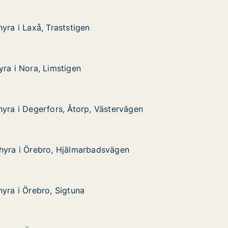
yra i Laxå, Traststigen
yra i Laxå, Traststigen
, Traststigen
yra i Nora, Limstigen
yra i Nora, Limstigen
, Limstigen
hyra i Degerfors, Åtorp, Västervägen
hyra i Degerfors, Åtorp, Västervägen
erfors, Åtorp, Västervägen
tervägen
hyra i Örebro, Hjälmarbadsvägen
hyra i Örebro, Hjälmarbadsvägen
ebro, Hjälmarbadsvägen
ägen
hyra i Örebro, Sigtuna
hyra i Örebro, Sigtuna
ro, Sigtuna