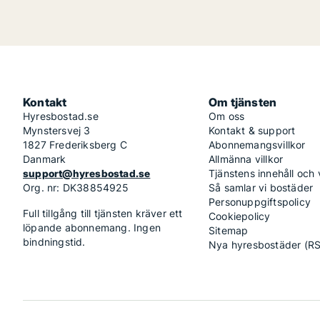
Kontakt
Om tjänsten
Hyresbostad.se
Om oss
Mynstersvej 3
Kontakt & support
1827 Frederiksberg C
Abonnemangsvillkor
Danmark
Allmänna villkor
support@hyresbostad.se
Tjänstens innehåll och
Org. nr: DK38854925
Så samlar vi bostäder
Personuppgiftspolicy
Full tillgång till tjänsten kräver ett
Cookiepolicy
löpande abonnemang. Ingen
Sitemap
bindningstid.
Nya hyresbostäder (R