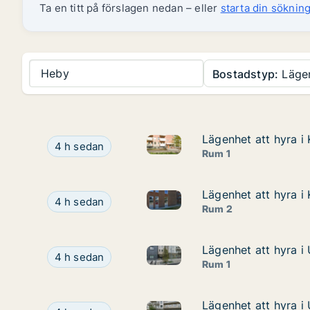
Ta en titt på förslagen nedan – eller
starta din sökning
Heby
Bostadstyp:
Läge
Lägenhet att hyra i
Lägenhet att hyra i
Lägenhet att hyra i Knivsta, 
Lägenhet att hyra i Knivsta, Torpängsgatan
4 h sedan
Rum 1
Lägenhet att hyra i
Lägenhet att hyra i
Lägenhet att hyra i Knivsta,
Lägenhet att hyra i Knivsta, Dammgatan
4 h sedan
Rum 2
Lägenhet att hyra 
Lägenhet att hyra 
Lägenhet att hyra i Uppsala,
Lägenhet att hyra i Uppsala, Honungsgatan
4 h sedan
Rum 1
Lägenhet att hyra 
Lägenhet att hyra 
Lägenhet att hyra i Uppsala,