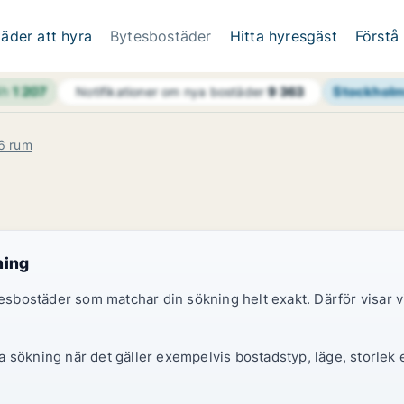
äder att hyra
Bytesbostäder
Hitta hyresgäst
Förstå
4h
1 207
Stockholm
Notifikationer om nya bostäder
9 363
6 rum
ning
yresbostäder som matchar din sökning helt exakt. Därför visa
 sökning när det gäller exempelvis bostadstyp, läge, storlek e