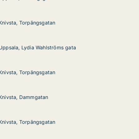
 Knivsta, Torpängsgatan
 Knivsta, Torpängsgatan
Torpängsgatan
 Uppsala, Lydia Wahlströms gata
 Uppsala, Lydia Wahlströms gata
Lydia Wahlströms gata
ata
 Knivsta, Torpängsgatan
 Knivsta, Torpängsgatan
Torpängsgatan
 Knivsta, Dammgatan
 Knivsta, Dammgatan
 Dammgatan
 Knivsta, Torpängsgatan
 Knivsta, Torpängsgatan
Torpängsgatan