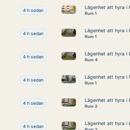
Lägenhet att hyra i
Lägenhet att hyra i
Lägenhet att hyra i Knivsta, 
Lägenhet att hyra i Knivsta, Torpängsgatan
4 h sedan
Rum 1
Lägenhet att hyra i
Lägenhet att hyra i
Lägenhet att hyra i Knivsta, 
Lägenhet att hyra i Knivsta, Torpängsgatan
4 h sedan
Rum 1
Lägenhet att hyra i
Lägenhet att hyra i
Lägenhet att hyra i Knivsta, 
Lägenhet att hyra i Knivsta, Torpängsgatan
4 h sedan
Rum 4
Lägenhet att hyra i 
Lägenhet att hyra i 
Lägenhet att hyra i Uppsala, K
Lägenhet att hyra i Uppsala, Kansliskrivargatan
4 h sedan
Rum 1
Lägenhet att hyra i
Lägenhet att hyra i
Lägenhet att hyra i Knivsta, 
Lägenhet att hyra i Knivsta, Torpängsgatan
4 h sedan
Rum 2
Lägenhet att hyra i
Lägenhet att hyra i
Lägenhet att hyra i Knivsta, 
Lägenhet att hyra i Knivsta, Torpängsgatan
4 h sedan
Rum 2