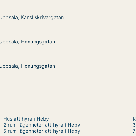
Uppsala, Kansliskrivargatan
Uppsala, Kansliskrivargatan
ansliskrivargatan
i Uppsala, Honungsgatan
i Uppsala, Honungsgatan
 Honungsgatan
i Uppsala, Honungsgatan
i Uppsala, Honungsgatan
 Honungsgatan
Hus att hyra i Heby
R
2 rum lägenheter att hyra i Heby
3
5 rum lägenheter att hyra i Heby
7