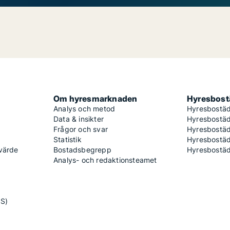
Om hyresmarknaden
Hyresbostä
Analys och metod
Hyresbostäd
Data & insikter
Hyresbostäd
Frågor och svar
Hyresbostä
Statistik
Hyresbostäd
 värde
Bostadsbegrepp
Hyresbostäd
Analys- och redaktionsteamet
SS)