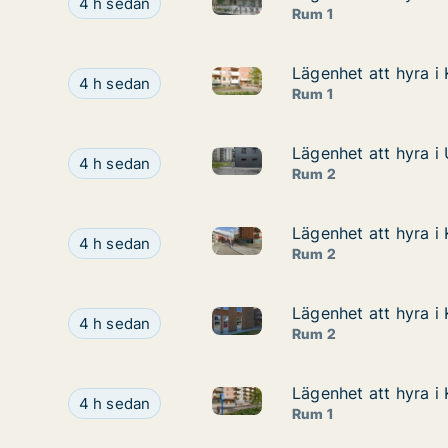
Lägenhet att hyra i Uppsala, Honungsgatan
4 h sedan
Rum 1
Lägenhet att hyra i
Lägenhet att hyra i
Lägenhet att hyra i Knivsta, 
Lägenhet att hyra i Knivsta, Torpängsgatan
4 h sedan
Rum 1
Lägenhet att hyra i
Lägenhet att hyra i
Lägenhet att hyra i Uppsala, 
Lägenhet att hyra i Uppsala, Lydia Wahlströms g
4 h sedan
Rum 2
Lägenhet att hyra i
Lägenhet att hyra i
Lägenhet att hyra i Knivsta, 
Lägenhet att hyra i Knivsta, Torpängsgatan
4 h sedan
Rum 2
Lägenhet att hyra i
Lägenhet att hyra i
Lägenhet att hyra i Knivsta,
Lägenhet att hyra i Knivsta, Dammgatan
4 h sedan
Rum 2
Lägenhet att hyra i
Lägenhet att hyra i
Lägenhet att hyra i Knivsta, 
Lägenhet att hyra i Knivsta, Torpängsgatan
4 h sedan
Rum 1