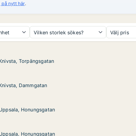
 på nytt här
.
nhet
Vilken storlek sökes?
Välj pris
 Knivsta, Torpängsgatan
 Knivsta, Torpängsgatan
Torpängsgatan
 Knivsta, Dammgatan
 Knivsta, Dammgatan
 Dammgatan
i Uppsala, Honungsgatan
i Uppsala, Honungsgatan
 Honungsgatan
i Uppsala, Honungsgatan
i Uppsala, Honungsgatan
 Honungsgatan