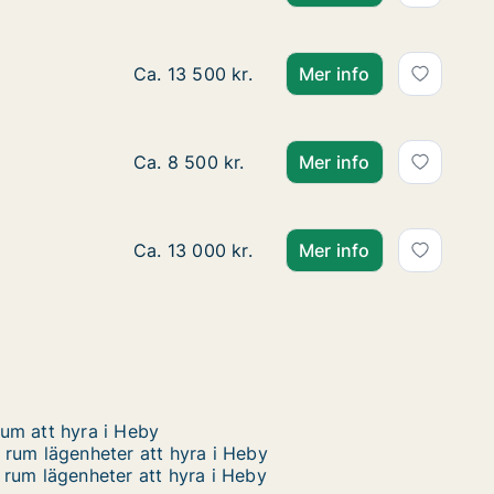
Lägenhet att hyra i Uppsala, Kansliskriva
Ca. 13 500 kr.
Mer info
Lägenhet att hyra i Uppsala, Honungsgat
Ca. 8 500 kr.
Mer info
Lägenhet att hyra i Uppsala, Honungsgat
Ca. 13 000 kr.
Mer info
um att hyra i Heby
 rum lägenheter att hyra i Heby
 rum lägenheter att hyra i Heby