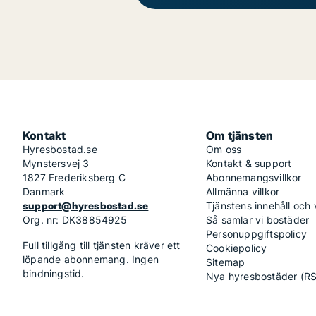
Kontakt
Om tjänsten
Hyresbostad.se
Om oss
Mynstersvej 3
Kontakt & support
1827 Frederiksberg C
Abonnemangsvillkor
Danmark
Allmänna villkor
support@hyresbostad.se
Tjänstens innehåll och
Org. nr: DK38854925
Så samlar vi bostäder
Personuppgiftspolicy
Full tillgång till tjänsten kräver ett
Cookiepolicy
löpande abonnemang. Ingen
Sitemap
bindningstid.
Nya hyresbostäder (R