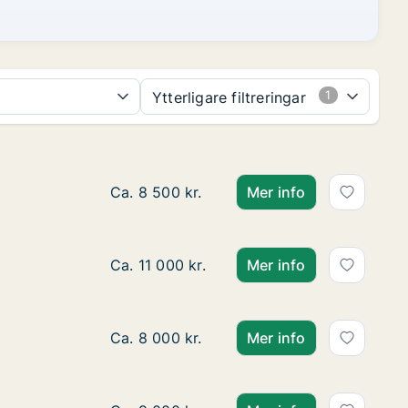
Ytterligare filtreringar
Lägenhet att hyra i Knivsta, Torpängsgata
Ca. 8 500 kr.
Mer info
Lägenhet att hyra i Knivsta, Dammgatan
Ca. 11 000 kr.
Mer info
Lägenhet att hyra i Uppsala, Honungsgat
Ca. 8 000 kr.
Mer info