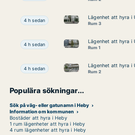
Lägenhet att hyra i 
Lägenhet att hyra i 
Lägenhet att hyra i Uppsala, K
Lägenhet att hyra i Uppsala, Kansliskrivargatan
4 h sedan
Rum 3
Lägenhet att hyra 
Lägenhet att hyra 
Lägenhet att hyra i Uppsala,
Lägenhet att hyra i Uppsala, Honungsgatan
4 h sedan
Rum 1
Lägenhet att hyra 
Lägenhet att hyra 
Lägenhet att hyra i Uppsala,
Lägenhet att hyra i Uppsala, Honungsgatan
4 h sedan
Rum 2
Populära sökningar...
Sök på väg- eller gatunamn i Heby
Information om kommunen
Bostäder att hyra i Heby
1 rum lägenheter att hyra i Heby
4 rum lägenheter att hyra i Heby