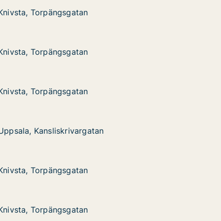
 Knivsta, Torpängsgatan
 Knivsta, Torpängsgatan
Torpängsgatan
 Knivsta, Torpängsgatan
 Knivsta, Torpängsgatan
Torpängsgatan
 Knivsta, Torpängsgatan
 Knivsta, Torpängsgatan
Torpängsgatan
Uppsala, Kansliskrivargatan
Uppsala, Kansliskrivargatan
ansliskrivargatan
 Knivsta, Torpängsgatan
 Knivsta, Torpängsgatan
Torpängsgatan
 Knivsta, Torpängsgatan
 Knivsta, Torpängsgatan
Torpängsgatan