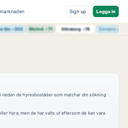
 marknaden
Sign up
Logga in
s län
+
233
Malmö
+
71
Senaste uppd
Göteborg
+
78
r vi nedan de hyresbostäder som matchar din sökning
ller hyra, men de har valts ut eftersom de kan vara