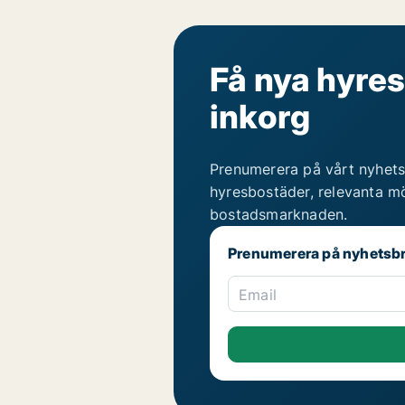
Få nya hyres
inkorg
Prenumerera på vårt nyhets
hyresbostäder, relevanta mö
bostadsmarknaden.
Prenumerera på nyhetsb
Email