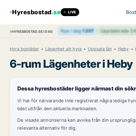
Hyresbostad
.se
Bost
LIVE
Nya i dag
1 207
Uppdaterade 2
HYRESBOSTAD.SE I DAG
Hyra bostäder
Lägenhet att hyra
Uppsala län
Heby
6-rum Lägenheter i Heby
Dessa hyresbostäder ligger närmast din sök
Vi har för närvarande inte registrerat några lediga h
bäst utifrån den aktuella marknaden.
De visade annonserna kan avvika från din ursprungliga
relevanta alternativ för dig.