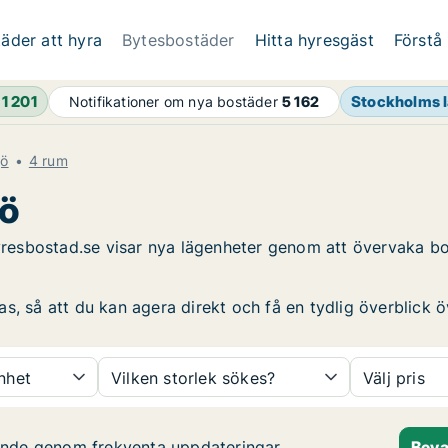
äder att hyra
Bytesbostäder
Hitta hyresgäst
Förstå
h
1 201
Stockholms 
Notifikationer om nya bostäder
5 162
jö
4 rum
jö
. Hyresbostad.se visar nya lägenheter genom att övervaka
, så att du kan agera direkt och få en tydlig överblick öv
nhet
Vilken storlek sökes?
Välj pris
pande genom frekventa uppdateringar
Beva