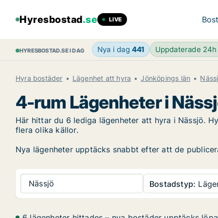
Hyresbostad
.se
Bost
LIVE
Nya i dag
441
Uppdaterade 24
HYRESBOSTAD.SE I DAG
Hyra bostäder
Lägenhet att hyra
Jönköpings län
Näss
4-rum Lägenheter i Näss
Här hittar du 6 lediga lägenheter att hyra i Nässjö
flera olika källor.
Nya lägenheter upptäcks snabbt efter att de publiceras
Nässjö
Bostadstyp:
Läge
6 lägenheter hittades – nya bostäder upptäcks lö