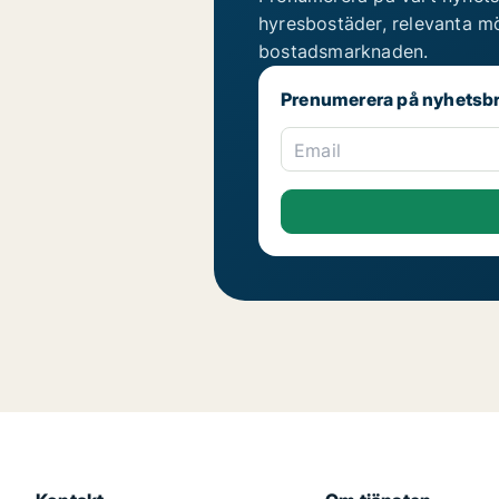
hyresbostäder, relevanta mö
bostadsmarknaden.
Prenumerera på nyhetsb
Email