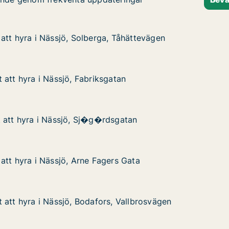
att hyra i Nässjö, Solberga, Tåhättevägen
att hyra i Nässjö, Solberga, Tåhättevägen
 Nässjö, Solberga, Tåhättevägen
 Tåhättevägen
 att hyra i Nässjö, Fabriksgatan
 att hyra i Nässjö, Fabriksgatan
i Nässjö, Fabriksgatan
tan
 att hyra i Nässjö, Sj�g�rdsgatan
 att hyra i Nässjö, Sj�g�rdsgatan
 i Nässjö, Sj�g�rdsgatan
sgatan
att hyra i Nässjö, Arne Fagers Gata
att hyra i Nässjö, Arne Fagers Gata
 Nässjö, Arne Fagers Gata
s Gata
 att hyra i Nässjö, Bodafors, Vallbrosvägen
 att hyra i Nässjö, Bodafors, Vallbrosvägen
i Nässjö, Bodafors, Vallbrosvägen
Vallbrosvägen