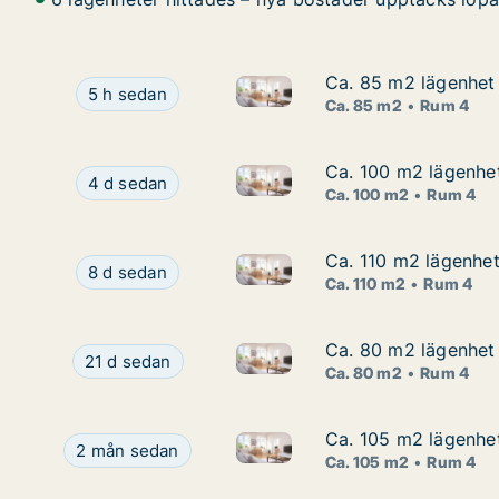
Ca. 85 m2 lägenhet 
Ca. 85 m2 lägenhet 
Ca. 85 m2 lägenhet att hyra i
Ca. 85 m2 lägenhet att hyra i Nässjö, Solberga,
5 h sedan
Ca. 85 m2
Rum 4
Ca. 100 m2 lägenhet
Ca. 100 m2 lägenhet
Ca. 100 m2 lägenhet att hyra 
Ca. 100 m2 lägenhet att hyra i Nässjö, Fabriksga
4 d sedan
Ca. 100 m2
Rum 4
Ca. 110 m2 lägenhet
Ca. 110 m2 lägenhet
Ca. 110 m2 lägenhet att hyra
Ca. 110 m2 lägenhet att hyra i Nässjö, Sj�g�rd
8 d sedan
Ca. 110 m2
Rum 4
Ca. 80 m2 lägenhet 
Ca. 80 m2 lägenhet 
Ca. 80 m2 lägenhet att hyra i
Ca. 80 m2 lägenhet att hyra i Nässjö, Arne Fager
21 d sedan
Ca. 80 m2
Rum 4
Ca. 105 m2 lägenhet
Ca. 105 m2 lägenhet
Ca. 105 m2 lägenhet att hyra 
Ca. 105 m2 lägenhet att hyra i Nässjö, Bodafors, 
2 mån sedan
Ca. 105 m2
Rum 4