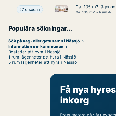
Ca. 105 m2 lägenhet
Ca. 105 m2 lägenhet
Ca. 105 m2 lägenhet att hyra 
Ca. 105 m2 lägenhet att hyra i Nässjö, Vallbrosv
27 d sedan
Ca. 105 m2
Rum 4
Populära sökningar...
Sök på väg- eller gatunamn i Nässjö
Information om kommunen
Bostäder att hyra i Nässjö
1 rum lägenheter att hyra i Nässjö
5 rum lägenheter att hyra i Nässjö
Få nya hyres
inkorg
Prenumerera på vårt nyhets