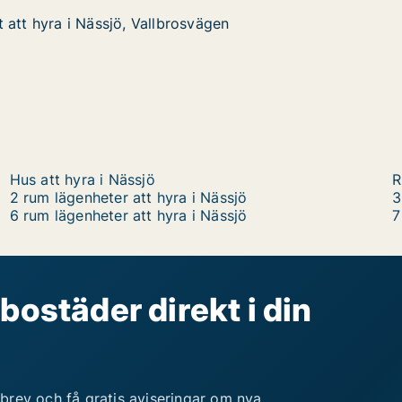
 att hyra i Nässjö, Vallbrosvägen
 att hyra i Nässjö, Vallbrosvägen
i Nässjö, Vallbrosvägen
ägen
Hus att hyra i Nässjö
R
2 rum lägenheter att hyra i Nässjö
3
6 rum lägenheter att hyra i Nässjö
7
bostäder direkt i din
brev och få gratis aviseringar om nya