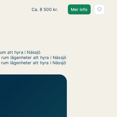
Ca. 105 m2 lägenhet att hyra i Nässjö, Va
Ca. 8 500 kr.
Mer info
um att hyra i Nässjö
 rum lägenheter att hyra i Nässjö
 rum lägenheter att hyra i Nässjö