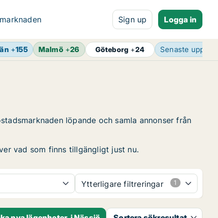
 marknaden
Sign up
Logga in
län
+
155
Malmö
+
26
Senaste uppdat
Göteborg
+
24
 bostadsmarknaden löpande och samla annonser från
er vad som finns tillgängligt just nu.
Ytterligare filtreringar
ka nya lägenheter i Nässjö
Sortera sökresultat