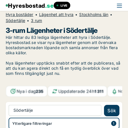
Hyresbostad
.se
LIVE
Hyra bostäder
Lägenhet att hyra
Stockholms län
Södertälje
3 rum
3-rum Lägenheter i Södertälje
Här hittar du 83 lediga lägenheter att hyra i Södertälje.
Hyresbostad.se visar nya lägenheter genom att övervaka
bostadsmarknaden löpande och samla annonser från flera
olika källor.
Nya lägenheter upptäcks snabbt efter att de publiceras, så
att du kan agera direkt och få en tydlig överblick över vad
som finns tillgängligt just nu.
Nya i dag
Uppdaterade 24h
235
1 311
Notif
Södertälje
Sök
Ytterligare filtreringar