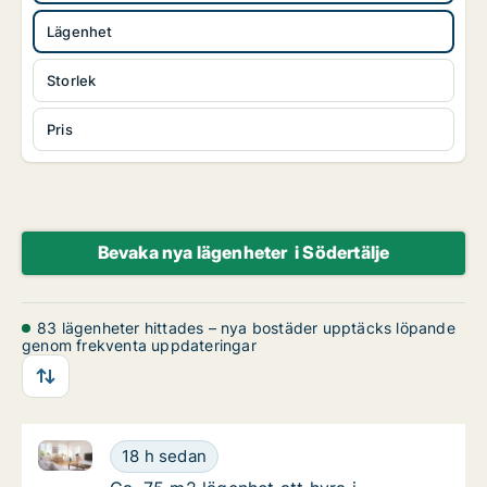
Lägenhet
Storlek
Pris
Bevaka nya lägenheter i Södertälje
83 lägenheter hittades – nya bostäder upptäcks löpande
genom frekventa uppdateringar
Ca. 75 m2 lägenhet att hyra i Södertälje, Klövjeväge
Ca. 75 m2 lägenhet att hyra i Södertälje, Kl
18 h sedan