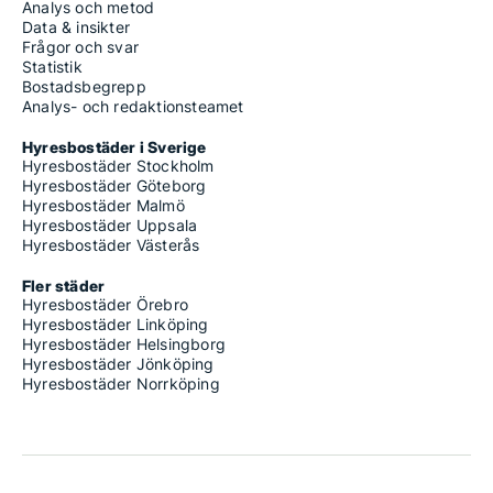
Analys och metod
Data & insikter
Frågor och svar
Statistik
Bostadsbegrepp
Analys- och redaktionsteamet
Hyresbostäder i Sverige
Hyresbostäder Stockholm
Hyresbostäder Göteborg
Hyresbostäder Malmö
Hyresbostäder Uppsala
Hyresbostäder Västerås
Fler städer
Hyresbostäder Örebro
Hyresbostäder Linköping
Hyresbostäder Helsingborg
Hyresbostäder Jönköping
Hyresbostäder Norrköping