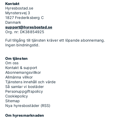
Kontakt
Hyresbostad.se
Mynstersvej 3
1827 Frederiksberg C
Danmark
support@hyresbostad.se
Org. nr: DK38854925
Full tillgång till tjänsten kräver ett löpande abonnemang.
Ingen bindningstid.
Om tjänsten
Om oss
Kontakt & support
Abonnemangsvillkor
Allmänna villkor
Tjänstens innehåll och värde
Så samlar vi bostäder
Personuppgiftspolicy
Cookiepolicy
Sitemap
Nya hyresbostäder (RSS)
Om hyresmarknaden