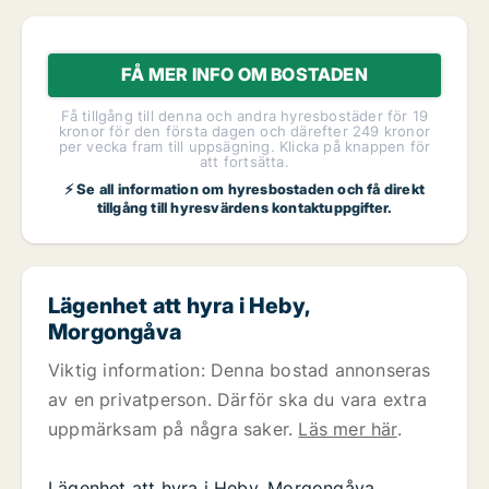
FÅ MER INFO OM BOSTADEN
Få tillgång till denna och andra hyresbostäder för 19
kronor för den första dagen och därefter 249 kronor
per vecka fram till uppsägning. Klicka på knappen för
att fortsätta.
⚡ Se all information om hyresbostaden och få direkt
tillgång till hyresvärdens kontaktuppgifter.
Lägenhet att hyra i Heby,
Morgongåva
Viktig information: Denna bostad annonseras
av en privatperson. Därför ska du vara extra
uppmärksam på några saker.
Läs mer här
.
Lägenhet att hyra i Heby, Morgongåva