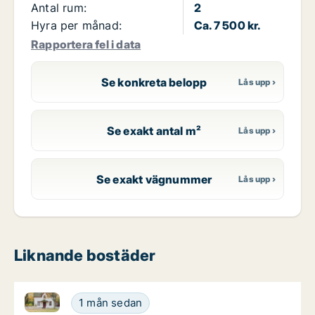
Antal rum:
2
Hyra per månad:
Ca. 7 500 kr.
Rapportera fel i data
Se konkreta belopp
Se exakt antal m²
Se exakt vägnummer
Liknande bostäder
Ca. 55 m2 hus att hyra i Heby, Åkervägen
Ca. 55 m2 hus att hyra i Heby, Åkervägen
1 mån sedan