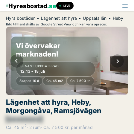
Hyresbostad
.se
LIVE
Hyra bostäder
Lägenhet att hyra
Uppsala län
Heby
Bild tillhandahålls av Google Street View och kan vara oprecis:
Vi övervakar
marknaden!
SENAST UPPDATERAD
12:13 • 18 juli
Skapad 19 d
Ca. 45 m2
Ca. 7 500 kr.
Lägenhet att hyra, Heby,
Morgongåva, Ramsjövägen
[xxxxxxxx]
2
Ca. 45 m
2 rum
Ca. 7 500 kr. per månad