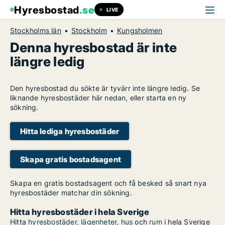
Hyresbostad
.se
LIVE
Stockholms län
Stockholm
Kungsholmen
Denna hyresbostad är inte
längre ledig
Den hyresbostad du sökte är tyvärr inte längre ledig. Se
liknande hyresbostäder här nedan, eller starta en ny
sökning.
Hitta lediga hyresbostäder
Skapa gratis bostadsagent
Skapa en gratis bostadsagent och få besked så snart nya
hyresbostäder matchar din sökning.
Hitta hyresbostäder i hela Sverige
Hitta
hyresbostäder
,
lägenheter
,
hus
och
rum
i hela Sverige