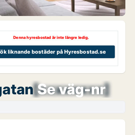
Denna hyresbostad är inte längre ledig.
ök liknande bostäder på Hyresbostad.se
gatan
[xxxxxxxx]
Se väg-nr