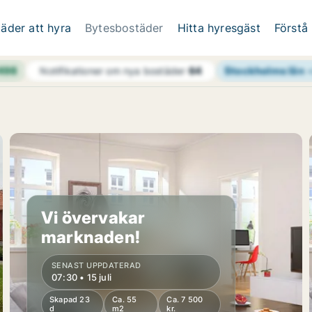
äder att hyra
Bytesbostäder
Hitta hyresgäst
Förstå
 498
Stockholms län
Notifikationer om nya bostäder
64
Vi övervakar
marknaden!
SENAST UPPDATERAD
07:30 • 15 juli
Skapad 23
Ca. 55
Ca. 7 500
d
m2
kr.