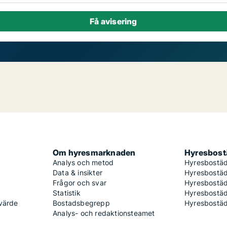
Om hyresmarknaden
Hyresbostä
Analys och metod
Hyresbostäd
Data & insikter
Hyresbostäd
Frågor och svar
Hyresbostä
Statistik
Hyresbostäd
 värde
Bostadsbegrepp
Hyresbostäd
Analys- och redaktionsteamet