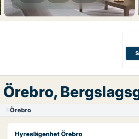
S
, Örebro, Bergslags
Örebro
Hyreslägenhet Örebro