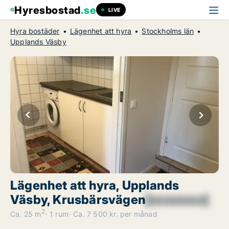
Hyresbostad
.se
LIVE
Hyra bostäder
Lägenhet att hyra
Stockholms län
Upplands Väsby
Lägenhet att hyra, Upplands
Väsby, Krusbärsvägen
[xxxxxxxx]
2
Ca. 25 m
1 rum
Ca. 7 500 kr. per månad