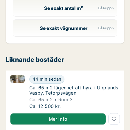
Se exakt antal m²
Se exakt vägnummer
Liknande bostäder
Ca. 65 m2 lägenhet att hyra i Upplands Väsby, Teto
Ca. 65 m2 lägenhet att hyra i Upplands Väs
44 min sedan
Ca. 65 m2 lägenhet att hyra i Upplands Väs
Ca. 65 m2 lägenhet att hyra i Upplands
Väsby, Tetorpsvägen
Ca. 65 m2
Rum 3
Ca. 65 m2 lägenhet att hyra i Upplands Väs
Ca. 12 500 kr.
Mer info