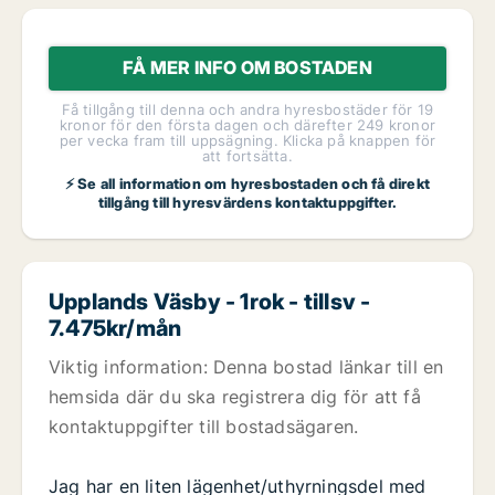
FÅ MER INFO OM BOSTADEN
Få tillgång till denna och andra hyresbostäder för 19
kronor för den första dagen och därefter 249 kronor
per vecka fram till uppsägning. Klicka på knappen för
att fortsätta.
⚡ Se all information om hyresbostaden och få direkt
tillgång till hyresvärdens kontaktuppgifter.
Upplands Väsby - 1rok - tillsv -
7.475kr/mån
Viktig information: Denna bostad länkar till en
hemsida där du ska registrera dig för att få
kontaktuppgifter till bostadsägaren.
Jag har en liten lägenhet/uthyrningsdel med