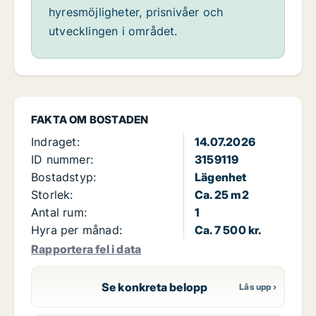
hyresmöjligheter, prisnivåer och
utvecklingen i området.
FAKTA OM BOSTADEN
Indraget:
14.07.2026
ID nummer:
3159119
Bostadstyp:
Lägenhet
Storlek:
Ca. 25 m2
Antal rum:
1
Hyra per månad:
Ca. 7 500 kr.
Rapportera fel i data
Se konkreta belopp