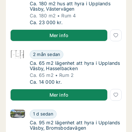
Ca. 180 m2 hus att hyra i Upplands Väsby, 
Ca. 180 m2 hus att hyra i Upplands
Väsby, Västervägen
Ca. 180 m2
Rum 4
Ca. 180 m2 hus att hyra i Upplands Väsby, 
Ca. 23 000 kr.
Mer info
Ca. 65 m2 lägenhet att hyra i Upplands Väsby, Hass
Ca. 65 m2 lägenhet att hyra i Upplands Väs
2 mån sedan
Ca. 65 m2 lägenhet att hyra i Upplands Väs
Ca. 65 m2 lägenhet att hyra i Upplands
Väsby, Hasselbacken
Ca. 65 m2
Rum 2
Ca. 65 m2 lägenhet att hyra i Upplands Väs
Ca. 14 000 kr.
Mer info
Ca. 95 m2 lägenhet att hyra i Upplands Väsby, Bro
Ca. 95 m2 lägenhet att hyra i Upplands Vä
1 d sedan
Ca. 95 m2 lägenhet att hyra i Upplands Vä
Ca. 95 m2 lägenhet att hyra i Upplands
Väsby, Bromsbodavägen