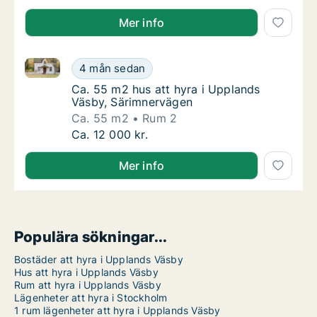
Mer info
Ca. 55 m2 hus att hyra i Upplands Väsby, Särimnerv
Ca. 55 m2 hus att hyra i Upplands Väsby, S
4 mån sedan
Ca. 55 m2 hus att hyra i Upplands Väsby, S
Ca. 55 m2 hus att hyra i Upplands
Väsby, Särimnervägen
Ca. 55 m2
Rum 2
Ca. 55 m2 hus att hyra i Upplands Väsby, S
Ca. 12 000 kr.
Mer info
Populära sökningar...
Bostäder att hyra i Upplands Väsby
Hus att hyra i Upplands Väsby
Rum att hyra i Upplands Väsby
Lägenheter att hyra i Stockholm
1 rum lägenheter att hyra i Upplands Väsby