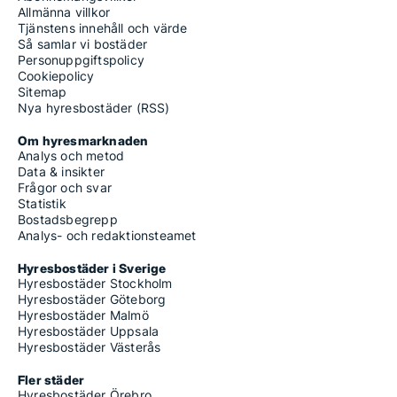
Allmänna villkor
Tjänstens innehåll och värde
Så samlar vi bostäder
Personuppgiftspolicy
Cookiepolicy
Sitemap
Nya hyresbostäder (RSS)
Om hyresmarknaden
Analys och metod
Data & insikter
Frågor och svar
Statistik
Bostadsbegrepp
Analys- och redaktionsteamet
Hyresbostäder i Sverige
Hyresbostäder Stockholm
Hyresbostäder Göteborg
Hyresbostäder Malmö
Hyresbostäder Uppsala
Hyresbostäder Västerås
Fler städer
Hyresbostäder Örebro