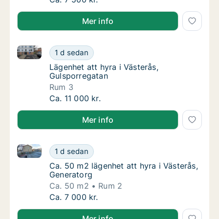
Mer info
Lägenhet att hyra i Västerås, Gulsporregatan
Lägenhet att hyra i Västerås, Gulsporregata
1 d sedan
Lägenhet att hyra i Västerås, Gulsporregata
Lägenhet att hyra i Västerås,
Gulsporregatan
Rum 3
Lägenhet att hyra i Västerås, Gulsporregata
Ca. 11 000 kr.
Mer info
Ca. 50 m2 lägenhet att hyra i Västerås, Generatorg
Ca. 50 m2 lägenhet att hyra i Västerås, Gen
1 d sedan
Ca. 50 m2 lägenhet att hyra i Västerås, Gen
Ca. 50 m2 lägenhet att hyra i Västerås,
Generatorg
Ca. 50 m2
Rum 2
Ca. 50 m2 lägenhet att hyra i Västerås, Gen
Ca. 7 000 kr.
Mer info