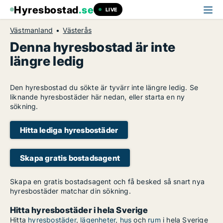
Hyresbostad
.se
LIVE
Västmanland
Västerås
Denna hyresbostad är inte
längre ledig
Den hyresbostad du sökte är tyvärr inte längre ledig. Se
liknande hyresbostäder här nedan, eller starta en ny
sökning.
Hitta lediga hyresbostäder
Skapa gratis bostadsagent
Skapa en gratis bostadsagent och få besked så snart nya
hyresbostäder matchar din sökning.
Hitta hyresbostäder i hela Sverige
Hitta
hyresbostäder
,
lägenheter
,
hus
och
rum
i hela Sverige