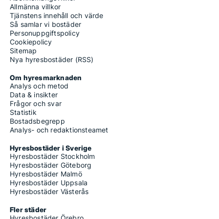
Allmänna villkor
Tjänstens innehåll och värde
Så samlar vi bostäder
Personuppgiftspolicy
Cookiepolicy
Sitemap
Nya hyresbostäder (RSS)
Om hyresmarknaden
Analys och metod
Data & insikter
Frågor och svar
Statistik
Bostadsbegrepp
Analys- och redaktionsteamet
Hyresbostäder i Sverige
Hyresbostäder Stockholm
Hyresbostäder Göteborg
Hyresbostäder Malmö
Hyresbostäder Uppsala
Hyresbostäder Västerås
Fler städer
Hyresbostäder Örebro