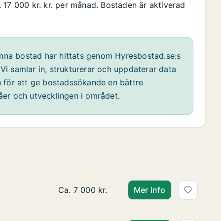
 17 000 kr. kr. per månad. Bostaden är aktiverad
na bostad har hittats genom Hyresbostad.se:s
 samlar in, strukturerar och uppdaterar data
 för att ge bostadssökande en bättre
våer och utvecklingen i området.
Ca. 20 m2 lägenhet att hyra i Västerort, 
Ca. 7 000 kr.
Mer info