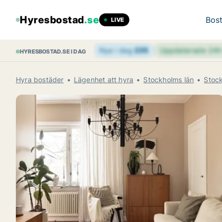
Hyresbostad
.se
Bost
LIVE
Nya i dag
235
Uppdaterade 24
HYRESBOSTAD.SE I DAG
Hyra bostäder
Lägenhet att hyra
Stockholms län
Stoc