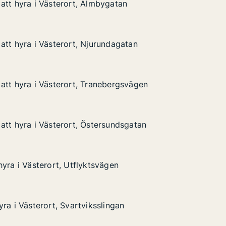
att hyra i Västerort, Almbygatan
att hyra i Västerort, Almbygatan
 Västerort, Almbygatan
atan
att hyra i Västerort, Njurundagatan
att hyra i Västerort, Njurundagatan
 Västerort, Njurundagatan
dagatan
att hyra i Västerort, Tranebergsvägen
att hyra i Västerort, Tranebergsvägen
 Västerort, Tranebergsvägen
ergsvägen
att hyra i Västerort, Östersundsgatan
att hyra i Västerort, Östersundsgatan
 Västerort, Östersundsgatan
undsgatan
hyra i Västerort, Utflyktsvägen
hyra i Västerort, Utflyktsvägen
erort, Utflyktsvägen
en
ra i Västerort, Svartviksslingan
ra i Västerort, Svartviksslingan
rort, Svartviksslingan
ngan