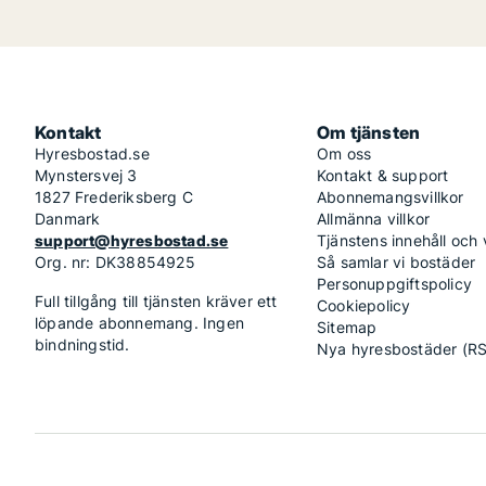
Kontakt
Om tjänsten
Hyresbostad.se
Om oss
Mynstersvej 3
Kontakt & support
1827 Frederiksberg C
Abonnemangsvillkor
Danmark
Allmänna villkor
support@hyresbostad.se
Tjänstens innehåll och
Org. nr: DK38854925
Så samlar vi bostäder
Personuppgiftspolicy
Full tillgång till tjänsten kräver ett
Cookiepolicy
löpande abonnemang. Ingen
Sitemap
bindningstid.
Nya hyresbostäder (R