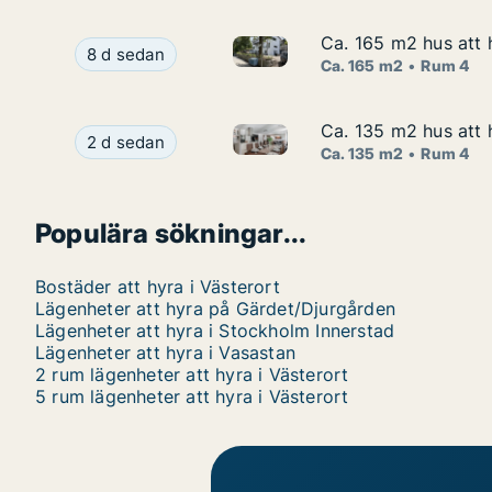
Ca. 165 m2 hus att 
Ca. 165 m2 hus att 
Ca. 165 m2 hus att hyra i Väs
Ca. 165 m2 hus att hyra i Västerort, Margretelu
8 d sedan
Ca. 165 m2
Rum 4
Ca. 135 m2 hus att 
Ca. 135 m2 hus att 
Ca. 135 m2 hus att hyra i Väs
Ca. 135 m2 hus att hyra i Västerort, Blomsterku
2 d sedan
Ca. 135 m2
Rum 4
Populära sökningar...
Bostäder att hyra i Västerort
Lägenheter att hyra på Gärdet/Djurgården
Lägenheter att hyra i Stockholm Innerstad
Lägenheter att hyra i Vasastan
2 rum lägenheter att hyra i Västerort
5 rum lägenheter att hyra i Västerort