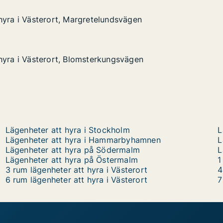
hyra i Västerort, Margretelundsvägen
hyra i Västerort, Margretelundsvägen
terort, Margretelundsvägen
ndsvägen
hyra i Västerort, Blomsterkungsvägen
hyra i Västerort, Blomsterkungsvägen
terort, Blomsterkungsvägen
ngsvägen
Lägenheter att hyra i Stockholm
L
Lägenheter att hyra i Hammarbyhamnen
L
Lägenheter att hyra på Södermalm
L
Lägenheter att hyra på Östermalm
1
3 rum lägenheter att hyra i Västerort
4
6 rum lägenheter att hyra i Västerort
7