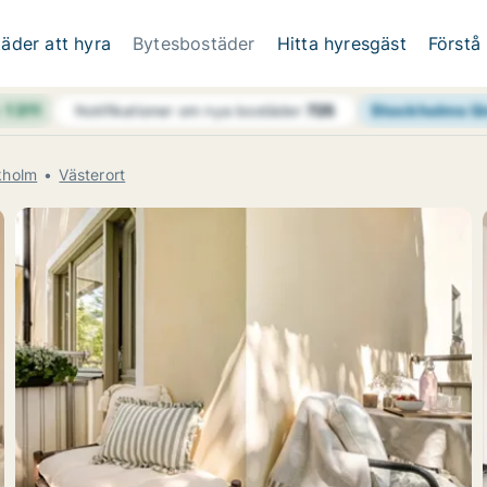
äder att hyra
Bytesbostäder
Hitta hyresgäst
Förstå
h
1 311
Stockholms lä
Notifikationer om nya bostäder
725
kholm
Västerort