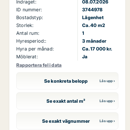
Indraget:
08.07.2026
ID nummer:
3744978
Bostadstyp:
Lägenhet
Storlek:
Ca. 40 m2
Antal rum:
1
Hyresperiod::
3 månader
Hyra per månad:
Ca. 17 000 kr.
Möblerat:
Ja
Rapportera fel i data
Se konkreta belopp
Se exakt antal m²
Se exakt vägnummer