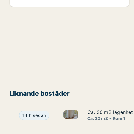
Liknande bostäder
Ca. 20 m2 lägenhet 
Ca. 20 m2 lägenhet 
Ca. 20 m2 lägenhet att hyra i
Ca. 20 m2 lägenhet att hyra i Västerort, Mårdvä
14 h sedan
Ca. 20 m2
Rum 1