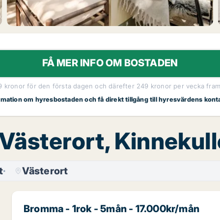
FÅ MER INFO OM BOSTADEN
19 kronor för den första dagen och därefter 249 kronor per vecka fram t
ormation om hyresbostaden och få direkt tillgång till hyresvärdens kont
 Västerort, Kinnekul
t
Västerort
Bromma - 1rok - 5mån - 17.000kr/mån