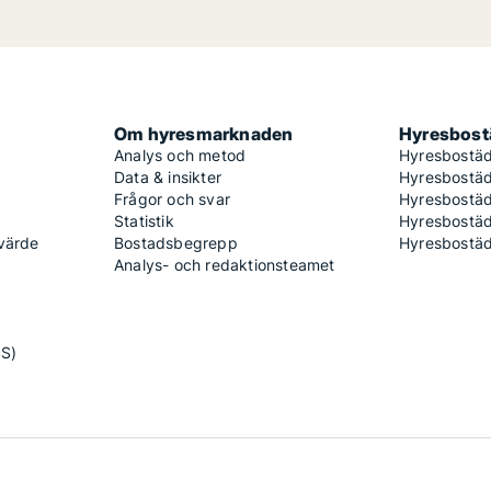
Om hyresmarknaden
Hyresbostä
Analys och metod
Hyresbostäd
Data & insikter
Hyresbostäd
Frågor och svar
Hyresbostä
Statistik
Hyresbostäd
 värde
Bostadsbegrepp
Hyresbostäd
Analys- och redaktionsteamet
SS)