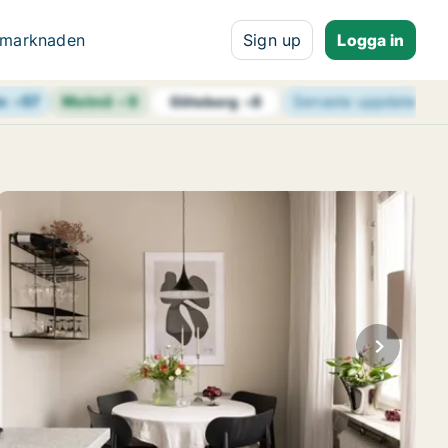
 marknaden
Sign up
Logga in
n
+
57
Malmö
+
9
Senaste uppdaterin
Göteborg
+
8