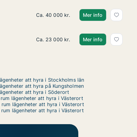
Ca. 165 m2 hus att hyra i Västerort, Marg
Ca. 40 000 kr.
Mer info
Ca. 135 m2 hus att hyra i Västerort, Blo
Ca. 23 000 kr.
Mer info
ägenheter att hyra i Stockholms län
ägenheter att hyra på Kungsholmen
ägenheter att hyra i Söderort
 rum lägenheter att hyra i Västerort
 rum lägenheter att hyra i Västerort
 rum lägenheter att hyra i Västerort