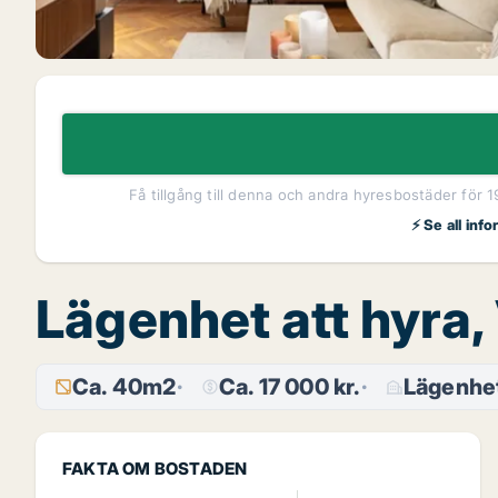
Få tillgång till denna och andra hyresbostäder för 
⚡ Se all inf
Lägenhet att hyra,
Ca. 40m2
Ca. 17 000 kr.
Lägenhe
FAKTA OM BOSTADEN