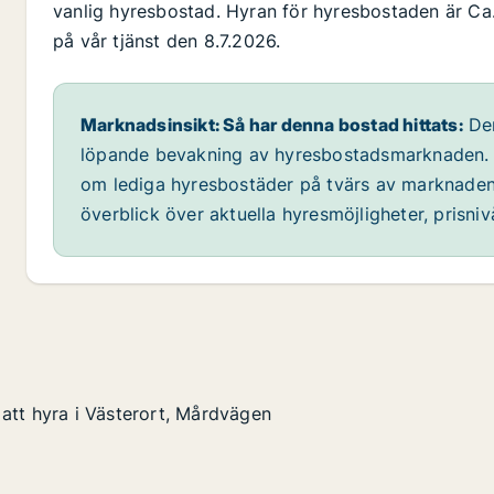
vanlig hyresbostad. Hyran för hyresbostaden är Ca.
på vår tjänst den 8.7.2026.
Marknadsinsikt: Så har denna bostad hittats:
Den
löpande bevakning av hyresbostadsmarknaden. Vi
om lediga hyresbostäder på tvärs av marknaden
överblick över aktuella hyresmöjligheter, prisni
att hyra i Västerort, Mårdvägen
att hyra i Västerort, Mårdvägen
 Västerort, Mårdvägen
gen