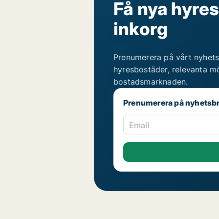
Få nya hyres
inkorg
Prenumerera på vårt nyhets
hyresbostäder, relevanta mö
bostadsmarknaden.
Prenumerera på nyhetsb
Email