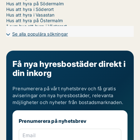
Hus att hyra på Södermalm
Hus att hyra i Söderort
Hus att hyra i Vasastan
Hus att hyra på Östermalm
1 rum hus att hyra i Västerort
2 rum hus att hyra i Västerort
Se alla populära sökningar
3 rum hus att hyra i Västerort
4 rum hus att hyra i Västerort
5 rum hus att hyra i Västerort
6 rum hus att hyra i Västerort
7 rum hus att hyra i Västerort
Få nya hyresbostäder direkt i
din inkorg
Prenumerera på vårt nyhetsbrev och få gratis
aviseringar om nya hyresbostäder, relevanta
möjligheter och nyheter från bostadsmarknaden.
Prenumerera på nyhetsbrev
Email