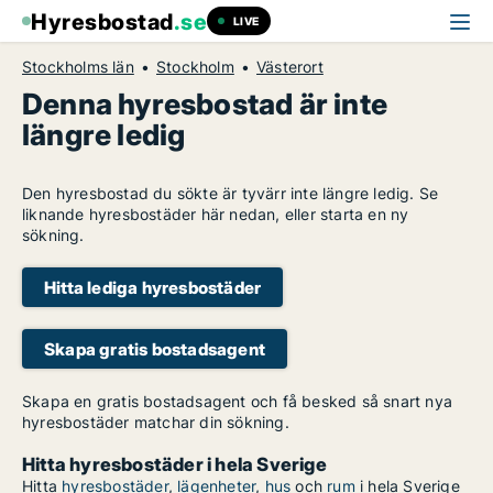
Hyresbostad
.se
LIVE
Stockholms län
Stockholm
Västerort
Denna hyresbostad är inte
längre ledig
Den hyresbostad du sökte är tyvärr inte längre ledig. Se
liknande hyresbostäder här nedan, eller starta en ny
sökning.
Hitta lediga hyresbostäder
Skapa gratis bostadsagent
Skapa en gratis bostadsagent och få besked så snart nya
hyresbostäder matchar din sökning.
Hitta hyresbostäder i hela Sverige
Hitta
hyresbostäder
,
lägenheter
,
hus
och
rum
i hela Sverige