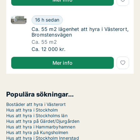
Ca. 55 m2 lägenhet att hyra i Västerort, Bromstensv
Ca. 55 m2 lägenhet att hyra i Västerort, B
16 h sedan
Ca. 55 m2 lägenhet att hyra i Västerort, B
Ca. 55 m2 lägenhet att hyra i Västerort,
Bromstensvägen
Ca. 55 m2
Ca. 55 m2 lägenhet att hyra i Västerort, B
Ca. 12 000 kr.
Mer info
Populära sökningar...
Bostäder att hyra i Västerort
Hus att hyra i Stockholm
Hus att hyra i Stockholms län
Hus att hyra på Gärdet/Djurgården
Hus att hyra i Hammarbyhamnen
Hus att hyra på Kungsholmen
Hus att hyra i Stockholm Innerstad