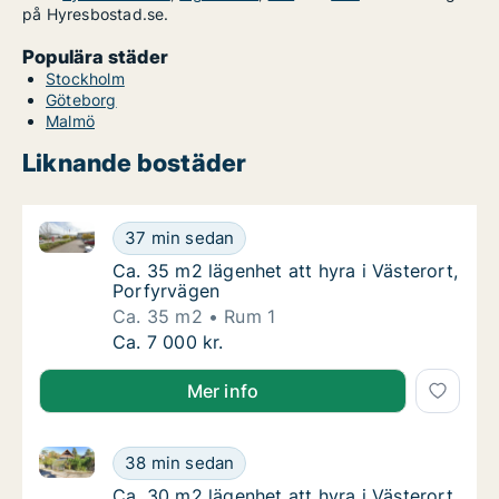
på Hyresbostad.se.
Populära städer
Stockholm
Göteborg
Malmö
Liknande bostäder
Ca. 35 m2 lägenhet att hyra i Västerort, Porfyrvägen
Ca. 35 m2 lägenhet att hyra i Västerort, Po
37 min sedan
Ca. 35 m2 lägenhet att hyra i Västerort, Po
Ca. 35 m2 lägenhet att hyra i Västerort,
Porfyrvägen
Ca. 35 m2
Rum 1
Ca. 35 m2 lägenhet att hyra i Västerort, Po
Ca. 7 000 kr.
Mer info
Ca. 30 m2 lägenhet att hyra i Västerort, Glädjevägen
Ca. 30 m2 lägenhet att hyra i Västerort, Gl
38 min sedan
Ca. 30 m2 lägenhet att hyra i Västerort, Gl
Ca. 30 m2 lägenhet att hyra i Västerort,