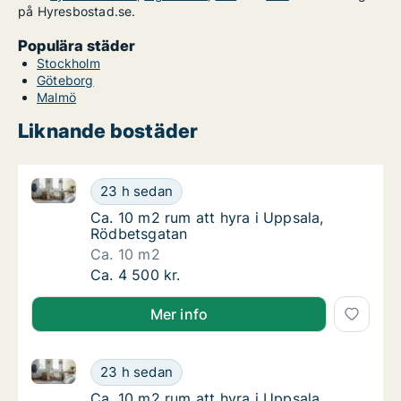
på Hyresbostad.se.
Populära städer
Stockholm
Göteborg
Malmö
Liknande bostäder
Ca. 10 m2 rum att hyra i Uppsala, Rödbetsgatan
Ca. 10 m2 rum att hyra i Uppsala, Rödbetsg
23 h sedan
Ca. 10 m2 rum att hyra i Uppsala, Rödbetsg
Ca. 10 m2 rum att hyra i Uppsala,
Rödbetsgatan
Ca. 10 m2
Ca. 10 m2 rum att hyra i Uppsala, Rödbetsg
Ca. 4 500 kr.
Mer info
Ca. 10 m2 rum att hyra i Uppsala, Rödbetsgatan
Ca. 10 m2 rum att hyra i Uppsala, Rödbetsg
23 h sedan
Ca. 10 m2 rum att hyra i Uppsala, Rödbetsg
Ca. 10 m2 rum att hyra i Uppsala,