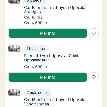
6 d sedan
Ca. 10 m2 rum att hyra i Uppsala, Sturegata
Ca. 10 m2 rum att hyra i Uppsala,
Sturegatan
Ca. 10 m2
Ca. 10 m2 rum att hyra i Uppsala, Sturegata
Ca. 4 500 kr.
Mer info
Rum att hyra i Uppsala, Gamla Uppsalagatan
Rum att hyra i Uppsala, Gamla Uppsalagata
11 d sedan
Rum att hyra i Uppsala, Gamla Uppsalagata
Rum att hyra i Uppsala, Gamla
Uppsalagatan
Rum att hyra i Uppsala, Gamla Uppsalagata
Ca. 4 500 kr.
Mer info
Ca. 15 m2 rum att hyra i Uppsala, Vänortsgatan
Ca. 15 m2 rum att hyra i Uppsala, Vänortsga
2 mån sedan
Ca. 15 m2 rum att hyra i Uppsala, Vänortsga
Ca. 15 m2 rum att hyra i Uppsala,
Vänortsgatan