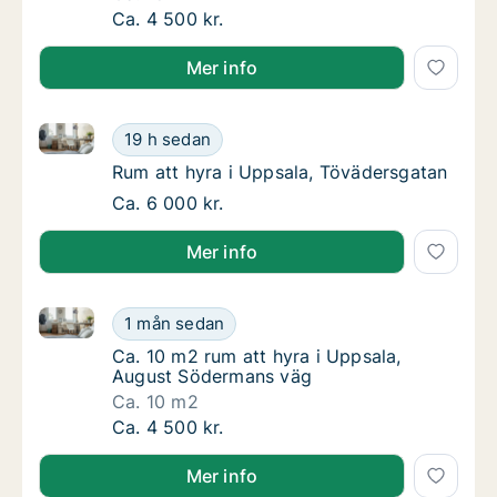
Ca. 15 m2 rum att hyra i Uppsala, Djäknegat
Ca. 4 500 kr.
Mer info
Rum att hyra i Uppsala, Tövädersgatan
Rum att hyra i Uppsala, Tövädersgatan
19 h sedan
Rum att hyra i Uppsala, Tövädersgatan
Rum att hyra i Uppsala, Tövädersgatan
Rum att hyra i Uppsala, Tövädersgatan
Ca. 6 000 kr.
Mer info
Ca. 10 m2 rum att hyra i Uppsala, August Södermans
Ca. 10 m2 rum att hyra i Uppsala, August S
1 mån sedan
Ca. 10 m2 rum att hyra i Uppsala, August 
Ca. 10 m2 rum att hyra i Uppsala,
August Södermans väg
Ca. 10 m2
Ca. 10 m2 rum att hyra i Uppsala, August S
Ca. 4 500 kr.
Mer info