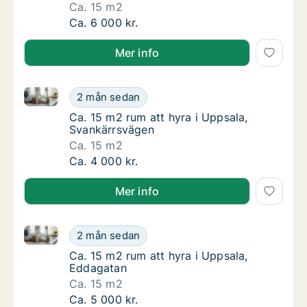
Ca. 15 m2
Ca. 15 m2 rum att hyra i Uppsala, Vänortsga
Ca. 6 000 kr.
Mer info
Ca. 15 m2 rum att hyra i Uppsala, Svankärrsvägen
Ca. 15 m2 rum att hyra i Uppsala, Svankärr
2 mån sedan
Ca. 15 m2 rum att hyra i Uppsala, Svankärr
Ca. 15 m2 rum att hyra i Uppsala,
Svankärrsvägen
Ca. 15 m2
Ca. 15 m2 rum att hyra i Uppsala, Svankärr
Ca. 4 000 kr.
Mer info
Ca. 15 m2 rum att hyra i Uppsala, Eddagatan
Ca. 15 m2 rum att hyra i Uppsala, Eddagata
2 mån sedan
Ca. 15 m2 rum att hyra i Uppsala, Eddagata
Ca. 15 m2 rum att hyra i Uppsala,
Eddagatan
Ca. 15 m2
Ca. 15 m2 rum att hyra i Uppsala, Eddagata
Ca. 5 000 kr.