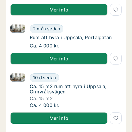
Mer info
Rum att hyra i Uppsala, Portalgatan
Rum att hyra i Uppsala, Portalgatan
2 mån sedan
Rum att hyra i Uppsala, Portalgatan
Rum att hyra i Uppsala, Portalgatan
Rum att hyra i Uppsala, Portalgatan
Ca. 4 000 kr.
Mer info
Ca. 15 m2 rum att hyra i Uppsala, Ormvråksvägen
Ca. 15 m2 rum att hyra i Uppsala, Ormvråks
10 d sedan
Ca. 15 m2 rum att hyra i Uppsala, Ormvråks
Ca. 15 m2 rum att hyra i Uppsala,
Ormvråksvägen
Ca. 15 m2
Ca. 15 m2 rum att hyra i Uppsala, Ormvråks
Ca. 4 000 kr.
Mer info