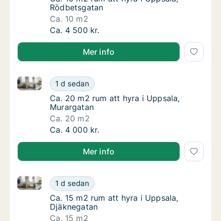
Rödbetsgatan
Ca. 10 m2
Ca. 10 m2 rum att hyra i Uppsala, Rödbetsg
Ca. 4 500 kr.
Mer info
Ca. 20 m2 rum att hyra i Uppsala, Murargatan
Ca. 20 m2 rum att hyra i Uppsala, Murargat
1 d sedan
Ca. 20 m2 rum att hyra i Uppsala, Murargat
Ca. 20 m2 rum att hyra i Uppsala,
Murargatan
Ca. 20 m2
Ca. 20 m2 rum att hyra i Uppsala, Murargat
Ca. 4 000 kr.
Mer info
Ca. 15 m2 rum att hyra i Uppsala, Djäknegatan
Ca. 15 m2 rum att hyra i Uppsala, Djäknegat
1 d sedan
Ca. 15 m2 rum att hyra i Uppsala, Djäknegat
Ca. 15 m2 rum att hyra i Uppsala,
Djäknegatan
Ca. 15 m2