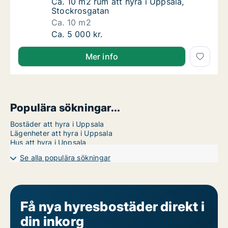
Ca. 10 m2 rum att hyra i Uppsala, Stockros
Ca. 10 m2 rum att hyra i Uppsala,
Stockrosgatan
Ca. 10 m2
Ca. 10 m2 rum att hyra i Uppsala, Stockros
Ca. 5 000 kr.
Mer info
Populära sökningar...
Bostäder att hyra i Uppsala
Lägenheter att hyra i Uppsala
Hus att hyra i Uppsala
Se alla populära sökningar
Få nya hyresbostäder direkt i
din inkorg