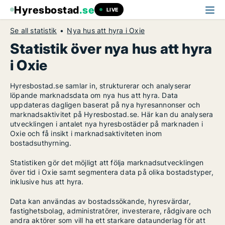
Hyresbostad
.se
LIVE
Se all statistik
Nya hus att hyra i Oxie
Statistik över nya hus att hyra
i Oxie
Hyresbostad.se samlar in, strukturerar och analyserar
löpande marknadsdata om nya hus att hyra. Data
uppdateras dagligen baserat på nya hyresannonser och
marknadsaktivitet på Hyresbostad.se. Här kan du analysera
utvecklingen i antalet nya hyresbostäder på marknaden i
Oxie och få insikt i marknadsaktiviteten inom
bostadsuthyrning.
Statistiken gör det möjligt att följa marknadsutvecklingen
över tid i Oxie samt segmentera data på olika bostadstyper,
inklusive hus att hyra.
Data kan användas av bostadssökande, hyresvärdar,
fastighetsbolag, administratörer, investerare, rådgivare och
andra aktörer som vill ha ett starkare dataunderlag för att