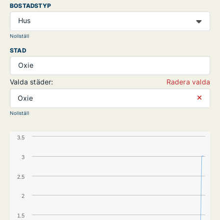
BOSTADSTYP
Hus
Nollställ
STAD
Oxie
Valda städer:
Radera valda
⨯
Oxie
Nollställ
3.5
3
2.5
2
1.5