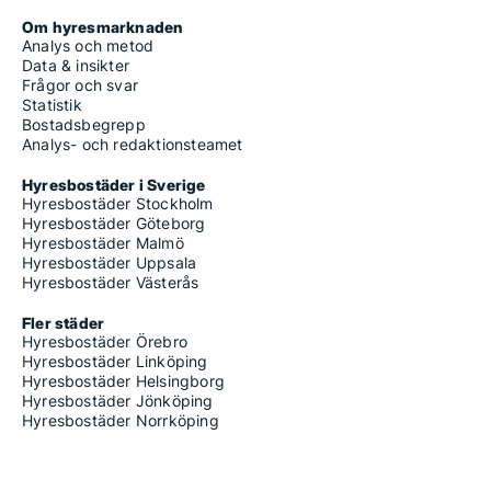
Om hyresmarknaden
Analys och metod
Data & insikter
Frågor och svar
Statistik
Bostadsbegrepp
Analys- och redaktionsteamet
Hyresbostäder i Sverige
Hyresbostäder Stockholm
Hyresbostäder Göteborg
Hyresbostäder Malmö
Hyresbostäder Uppsala
Hyresbostäder Västerås
Fler städer
Hyresbostäder Örebro
Hyresbostäder Linköping
Hyresbostäder Helsingborg
Hyresbostäder Jönköping
Hyresbostäder Norrköping