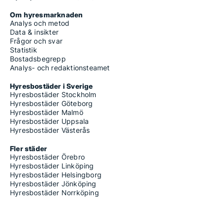
Om hyresmarknaden
Analys och metod
Data & insikter
Frågor och svar
Statistik
Bostadsbegrepp
Analys- och redaktionsteamet
Hyresbostäder i Sverige
Hyresbostäder Stockholm
Hyresbostäder Göteborg
Hyresbostäder Malmö
Hyresbostäder Uppsala
Hyresbostäder Västerås
Fler städer
Hyresbostäder Örebro
Hyresbostäder Linköping
Hyresbostäder Helsingborg
Hyresbostäder Jönköping
Hyresbostäder Norrköping